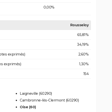
0,00%
Rousseloy
65,81%
34,19%
otes exprimés)
2,60%
es exprimés)
1,30%
154
Laigneville (60290)
Cambronne-lès-Clermont (60290)
Oise (60)