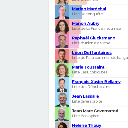
Marion Maréchal
Liste Reconquête !
Manon Aubry
Liste de La France insoumise
Raphaël Glucksmann
Liste d'union à gauche
Léon Deffontaines
Liste du Parti communiste frança
Marie Toussaint
Liste Les Ecologistes
François-Xavier Bellamy
Liste des Républicains
Jean Lassalle
Liste divers droite
Jean Marc Governatori
Liste écologiste
Hélène Thouy