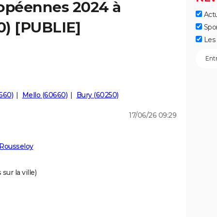
ropéennes 2024 à
Actu
0) [PUBLIE]
Spo
Les 
660)
Mello (60660)
Bury (60250)
17/06/26 09:29
 Rousseloy
ur la ville)