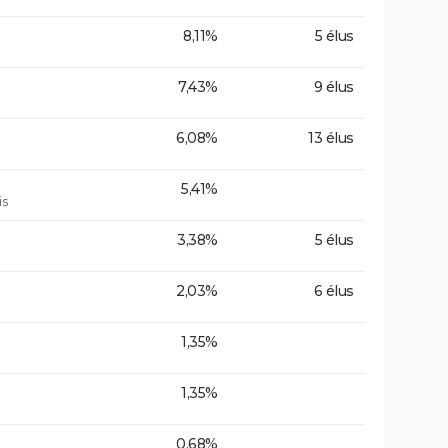
8,11%
5 élus
7,43%
9 élus
6,08%
13 élus
5,41%
is
3,38%
5 élus
2,03%
6 élus
1,35%
1,35%
0,68%