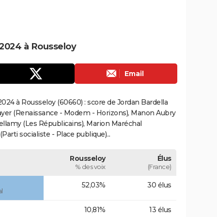
2024 à Rousseloy
Email
024 à Rousseloy (60660) : score de Jordan Bardella
ayer (Renaissance - Modem - Horizons), Manon Aubry
Bellamy (Les Républicains), Marion Maréchal
rti socialiste - Place publique)...
Rousseloy
Élus
% des voix
(France)
52,03%
30 élus
l
10,81%
13 élus