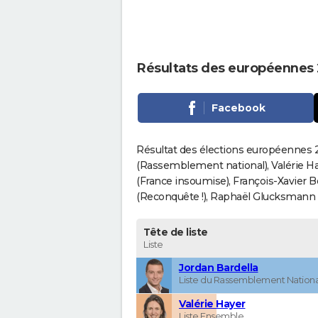
Résultats des européennes 
Facebook
Résultat des élections européennes 2
(Rassemblement national), Valérie H
(France insoumise), François-Xavier 
(Reconquête !), Raphaël Glucksmann (Pa
Tête de liste
Liste
Jordan Bardella
Liste du Rassemblement Nationa
Valérie Hayer
Liste Ensemble