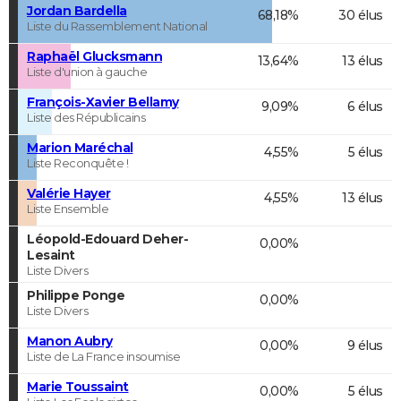
Jordan Bardella
68,18%
30 élus
Liste du Rassemblement National
Raphaël Glucksmann
13,64%
13 élus
Liste d'union à gauche
François-Xavier Bellamy
9,09%
6 élus
Liste des Républicains
Marion Maréchal
4,55%
5 élus
Liste Reconquête !
Valérie Hayer
4,55%
13 élus
Liste Ensemble
Léopold-Edouard Deher-
0,00%
Lesaint
Liste Divers
Philippe Ponge
0,00%
Liste Divers
Manon Aubry
0,00%
9 élus
Liste de La France insoumise
Marie Toussaint
0,00%
5 élus