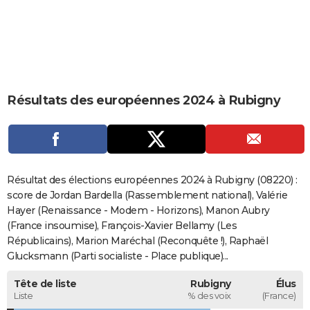
City break
Voyage de noces
Climat
Destinations
Voyage nature
Forum
+
PHOTO
GUIDES D'ACHAT
BONS PLANS
Résultats des européennes 2024 à Rubigny
CARTE DE VOEUX
Carte Bonne année
Carte Pâques
Carte de Noël
Carte Saint-Valentin
Carte d'anniversaire
DICTIONNAIRE
Biographies
Expressions
Dictionnaire
Citations
Proverbes
PROGRAMME TV
Résultat des élections européennes 2024 à Rubigny (08220) :
COPAINS D'AVANT
score de Jordan Bardella (Rassemblement national), Valérie
Hayer (Renaissance - Modem - Horizons), Manon Aubry
Se connecter
Collèges
Universités
Service militaire
S'inscrire
Lycées
Primaires
Entreprises
Avis de recherche
AVIS DE DÉCÈS
(France insoumise), François-Xavier Bellamy (Les
Républicains), Marion Maréchal (Reconquête !), Raphaël
FORUM
Glucksmann (Parti socialiste - Place publique)...
Lifestyle
Sport
Television
Cinema
Bricolage
Culture
Auto
Voyage
Tête de liste
Rubigny
Élus
Liste
% des voix
(France)