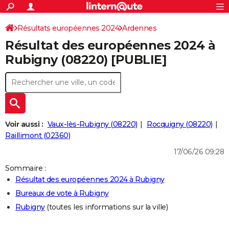
ACTUALITÉS
Connexion
S'inscrire
Résultats européennes 2024
Ardennes
Rechercher
Société
Education
Villes
Politique
Faits Divers
Monde
+
SPORT
Résultat des européennes 2024 à
Football
Cyclisme
Forum
Coupe du monde 2026
Tennis
Rugby
CULTURE
Rubigny (08220) [PUBLIE]
TNT
Cinéma
Musique
Programme TV
Streaming
Sorties cinéma
+
FINANCE
Impôts
Immobilier
Banque
Crédit
Retraite
Epargne
Risques naturels par ville
Assurance
AUTO
Réserver un essai
Berlines
Forum auto
Essais
Citadines
SUV
+
HIGH-TECH
Voir aussi :
Vaux-lès-Rubigny (08220)
Rocquigny (08220)
Meilleur smartphone
Ordinateurs
Guide high-tech
Mobiles
Internet
Jeux vidéo
+
Raillimont (02360)
BRICOLAGE
17/06/26 09:28
Aménagement intérieur
Cuisine
Jardinage
+
Forum
Extérieur
Salle de bains
Rangement
WEEK-END
Sommaire :
Escapades
Expositions
Week-end nature
Guides de France
Patrimoine
Musées
+
LIFESTYLE
Résultat des européennes 2024 à Rubigny
Bureaux de vote à Rubigny
Bien-être
Mode
+
Art de vivre
Loisirs
Modes de vie
SANTE
Rubigny
(toutes les informations sur la ville)
Guide de la santé
Médicaments
+
Alimentation
Maladies
Sommeil
VOYAGE