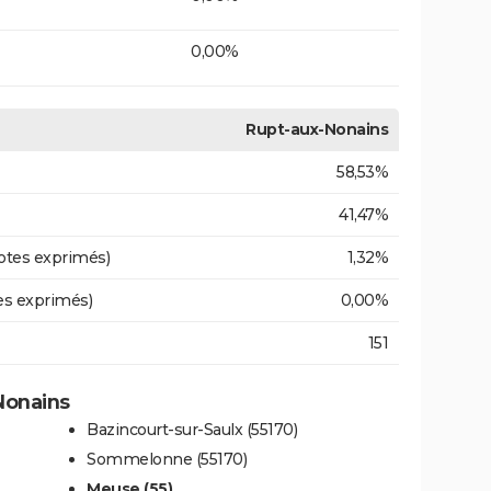
0,00%
Rupt-aux-Nonains
58,53%
41,47%
otes exprimés)
1,32%
es exprimés)
0,00%
151
Nonains
Bazincourt-sur-Saulx (55170)
Sommelonne (55170)
Meuse (55)