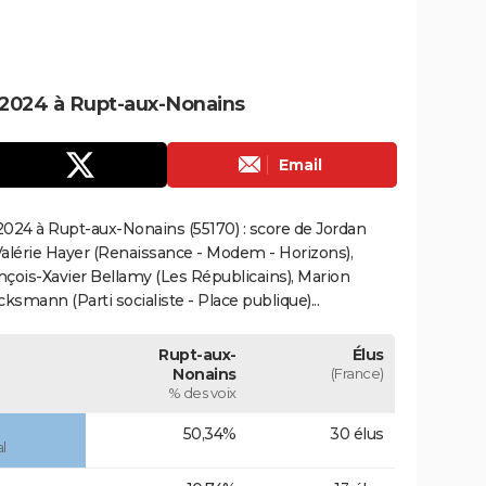
2024 à Rupt-aux-Nonains
Email
024 à Rupt-aux-Nonains (55170) : score de Jordan
alérie Hayer (Renaissance - Modem - Horizons),
çois-Xavier Bellamy (Les Républicains), Marion
smann (Parti socialiste - Place publique)...
Rupt-aux-
Élus
Nonains
(France)
% des voix
50,34%
30 élus
l