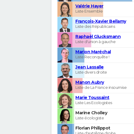
Valérie Hayer
Liste Ensemble
François-Xavier Bellamy
Liste des Républicains
Raphaël Glucksmann
Liste d'union à gauche
Marion Maréchal
Liste Reconquête !
Jean Lassalle
Liste divers droite
Manon Aubry
Liste de La France insoumise
Marie Toussaint
Liste Les Ecologistes
Marine Cholley
Liste écologiste
Florian Philippot
Liste d'extrême droite