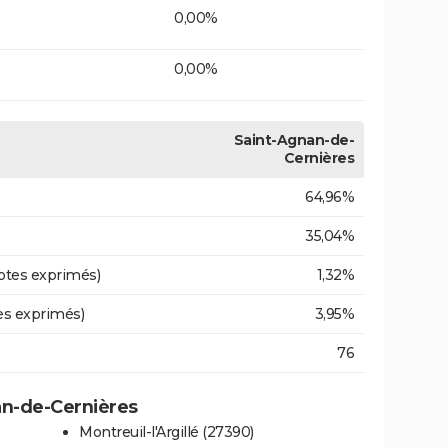
0,00%
0,00%
Saint-Agnan-de-
Cernières
64,96%
35,04%
otes exprimés)
1,32%
es exprimés)
3,95%
76
nan-de-Cernières
Montreuil-l'Argillé (27390)