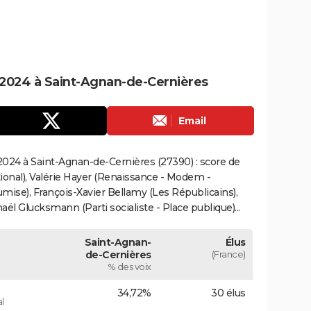
2024 à Saint-Agnan-de-Cernières
Email
024 à Saint-Agnan-de-Cernières (27390) : score de
onal), Valérie Hayer (Renaissance - Modem -
mise), François-Xavier Bellamy (Les Républicains),
ël Glucksmann (Parti socialiste - Place publique)...
Saint-Agnan-
Élus
de-Cernières
(France)
% des voix
34,72%
30 élus
l