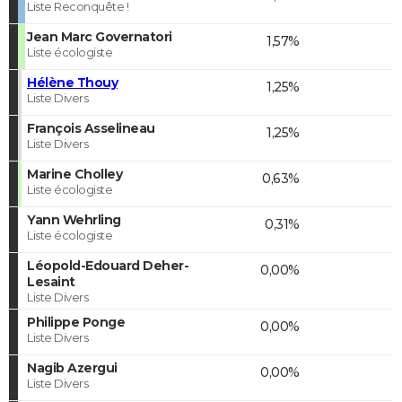
Liste Reconquête !
Jean Marc Governatori
1,57%
Liste écologiste
Hélène Thouy
1,25%
Liste Divers
François Asselineau
1,25%
Liste Divers
Marine Cholley
0,63%
Liste écologiste
Yann Wehrling
0,31%
Liste écologiste
Léopold-Edouard Deher-
0,00%
Lesaint
Liste Divers
Philippe Ponge
0,00%
Liste Divers
Nagib Azergui
0,00%
Liste Divers