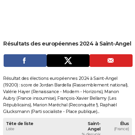
City break
Voyage de noces
Climat
Destinations
Voyage nature
Forum
+
PHOTO
GUIDES D'ACHAT
BONS PLANS
Résultats des européennes 2024 à Saint-Angel
CARTE DE VOEUX
Carte Bonne année
Carte Pâques
Carte de Noël
Carte Saint-Valentin
Carte d'anniversaire
DICTIONNAIRE
Biographies
Expressions
Dictionnaire
Citations
Proverbes
PROGRAMME TV
Résultat des élections européennes 2024 à Saint-Angel
COPAINS D'AVANT
(19200) : score de Jordan Bardella (Rassemblement national),
Valérie Hayer (Renaissance - Modem - Horizons), Manon
Se connecter
Collèges
Universités
Service militaire
S'inscrire
Lycées
Primaires
Entreprises
Avis de recherche
AVIS DE DÉCÈS
Aubry (France insoumise), François-Xavier Bellamy (Les
Républicains), Marion Maréchal (Reconquête !), Raphaël
FORUM
Glucksmann (Parti socialiste - Place publique)...
Lifestyle
Sport
Television
Cinema
Bricolage
Culture
Auto
Voyage
Tête de liste
Saint-
Élus
Liste
Angel
(France)
% des voix