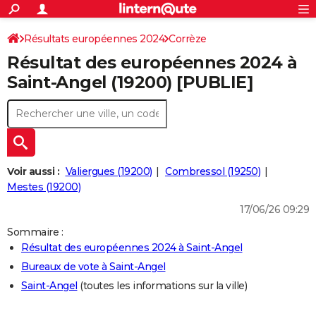
ACTUALITÉS
Connexion
S'inscrire
Résultats européennes 2024
Corrèze
Rechercher
Société
Education
Villes
Politique
Faits Divers
Monde
+
SPORT
Résultat des européennes 2024 à
Football
Cyclisme
Forum
Coupe du monde 2026
Tennis
Rugby
CULTURE
Saint-Angel (19200) [PUBLIE]
TNT
Cinéma
Musique
Programme TV
Streaming
Sorties cinéma
+
FINANCE
Impôts
Immobilier
Banque
Crédit
Retraite
Epargne
Risques naturels par ville
Assurance
AUTO
Réserver un essai
Berlines
Forum auto
Essais
Citadines
SUV
+
HIGH-TECH
Voir aussi :
Valiergues (19200)
Combressol (19250)
Meilleur smartphone
Ordinateurs
Guide high-tech
Mobiles
Internet
Jeux vidéo
+
Mestes (19200)
BRICOLAGE
17/06/26 09:29
Aménagement intérieur
Cuisine
Jardinage
+
Forum
Extérieur
Salle de bains
Rangement
WEEK-END
Sommaire :
Escapades
Expositions
Week-end nature
Guides de France
Patrimoine
Musées
+
LIFESTYLE
Résultat des européennes 2024 à Saint-Angel
Bureaux de vote à Saint-Angel
Bien-être
Mode
+
Art de vivre
Loisirs
Modes de vie
SANTE
Saint-Angel
(toutes les informations sur la ville)
Guide de la santé
Médicaments
+
Alimentation
Maladies
Sommeil
VOYAGE