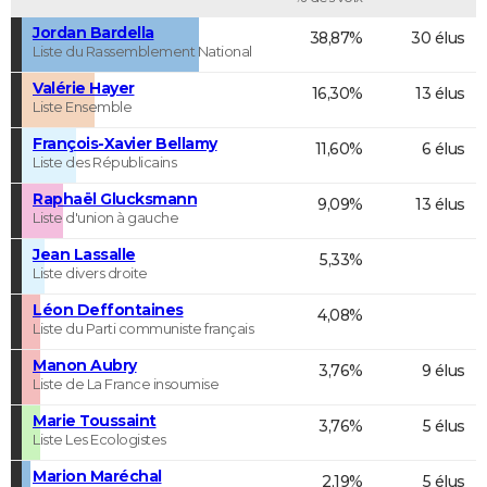
Jordan Bardella
38,87%
30 élus
Liste du Rassemblement National
Valérie Hayer
16,30%
13 élus
Liste Ensemble
François-Xavier Bellamy
11,60%
6 élus
Liste des Républicains
Raphaël Glucksmann
9,09%
13 élus
Liste d'union à gauche
Jean Lassalle
5,33%
Liste divers droite
Léon Deffontaines
4,08%
Liste du Parti communiste français
Manon Aubry
3,76%
9 élus
Liste de La France insoumise
Marie Toussaint
3,76%
5 élus
Liste Les Ecologistes
Marion Maréchal
2,19%
5 élus