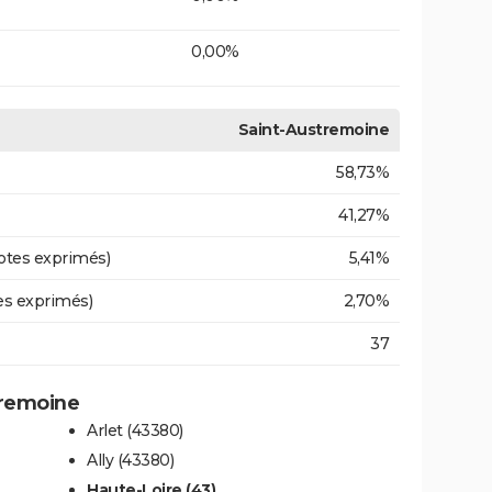
0,00%
Saint-Austremoine
58,73%
41,27%
otes exprimés)
5,41%
es exprimés)
2,70%
37
tremoine
Arlet (43380)
Ally (43380)
Haute-Loire (43)