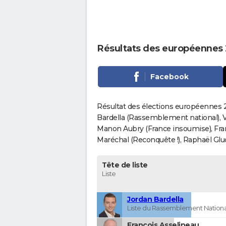
Résultats des européennes 
Facebook
Résultat des élections européennes 2
Bardella (Rassemblement national), V
Manon Aubry (France insoumise), Fran
Maréchal (Reconquête !), Raphaël Gluck
Tête de liste
Liste
Jordan Bardella
Liste du Rassemblement Nationa
François Asselineau