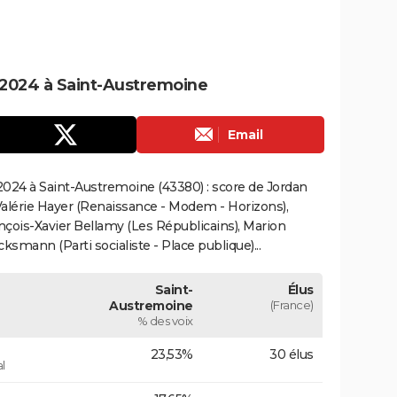
2024 à Saint-Austremoine
Email
024 à Saint-Austremoine (43380) : score de Jordan
alérie Hayer (Renaissance - Modem - Horizons),
çois-Xavier Bellamy (Les Républicains), Marion
smann (Parti socialiste - Place publique)...
Saint-
Élus
Austremoine
(France)
% des voix
23,53%
30 élus
l