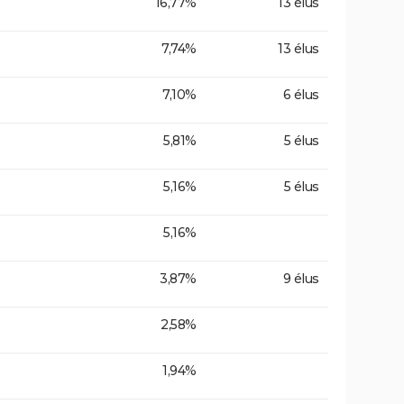
16,77%
13 élus
7,74%
13 élus
7,10%
6 élus
5,81%
5 élus
5,16%
5 élus
5,16%
3,87%
9 élus
2,58%
1,94%