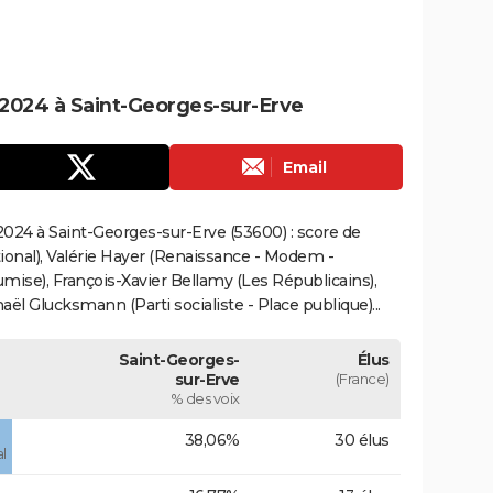
2024 à Saint-Georges-sur-Erve
Email
024 à Saint-Georges-sur-Erve (53600) : score de
onal), Valérie Hayer (Renaissance - Modem -
mise), François-Xavier Bellamy (Les Républicains),
ël Glucksmann (Parti socialiste - Place publique)...
Saint-Georges-
Élus
sur-Erve
(France)
% des voix
38,06%
30 élus
l