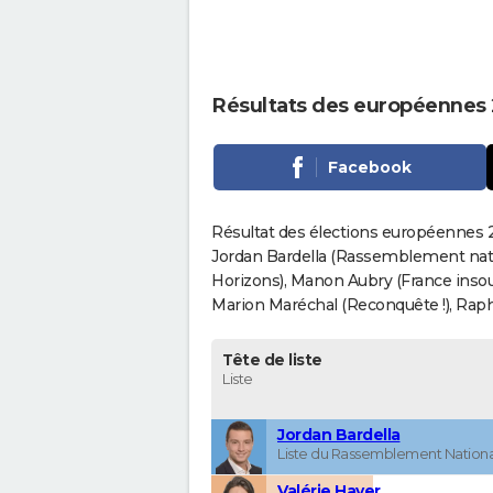
Résultats des européennes 
Facebook
Résultat des élections européennes 2
Jordan Bardella (Rassemblement nati
Horizons), Manon Aubry (France insou
Marion Maréchal (Reconquête !), Rapha
Tête de liste
Liste
Jordan Bardella
Liste du Rassemblement Nationa
Valérie Hayer