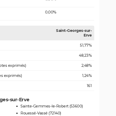
0,00%
Saint-Georges-sur-
Erve
51,77%
48,23%
otes exprimés)
2,48%
es exprimés)
1,24%
161
rges-sur-Erve
Sainte-Gemmes-le-Robert (53600)
Rouessé-Vassé (72140)