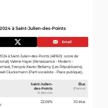
024 à Saint-Julien-des-Points
Email
24 à Saint-Julien-des-Points (48160) : score de
onal), Valérie Hayer (Renaissance - Modem -
mise), François-Xavier Bellamy (Les Républicains),
ël Glucksmann (Parti socialiste - Place publique)...
Saint-Julien-
Élus
des-Points
(France)
% des voix
22,06%
30 élus
l