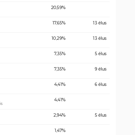
20,59%
17,65%
13 élus
10,29%
13 élus
7,35%
5 élus
7,35%
9 élus
4,41%
6 élus
4,41%
is
2,94%
5 élus
1,47%