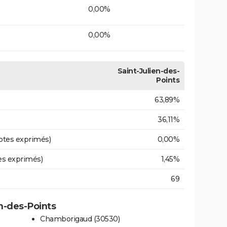
0,00%
0,00%
Saint-Julien-des-
Points
63,89%
36,11%
otes exprimés)
0,00%
es exprimés)
1,45%
69
en-des-Points
Chamborigaud (30530)