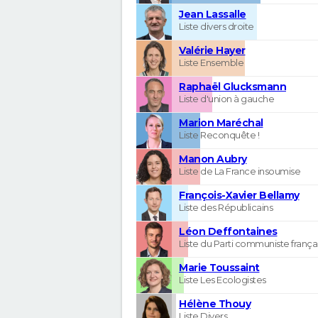
Jean Lassalle
Liste divers droite
Valérie Hayer
Liste Ensemble
Raphaël Glucksmann
Liste d'union à gauche
Marion Maréchal
Liste Reconquête !
Manon Aubry
Liste de La France insoumise
François-Xavier Bellamy
Liste des Républicains
Léon Deffontaines
Liste du Parti communiste frança
Marie Toussaint
Liste Les Ecologistes
Hélène Thouy
Liste Divers