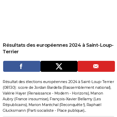
City break
Voyage de noces
Climat
Destinations
Voyage nature
Forum
+
PHOTO
GUIDES D'ACHAT
BONS PLANS
CARTE DE VOEUX
Résultats des européennes 2024 à Saint-Loup-
Carte Bonne année
Carte Pâques
Carte de Noël
Carte Saint-Valentin
Carte d'anniversaire
DICTIONNAIRE
Terrier
Biographies
Expressions
Dictionnaire
Citations
Proverbes
PROGRAMME TV
COPAINS D'AVANT
Se connecter
Collèges
Universités
Service militaire
S'inscrire
Lycées
Primaires
Entreprises
Avis de recherche
AVIS DE DÉCÈS
Résultat des élections européennes 2024 à Saint-Loup-Terrier
(08130) : score de Jordan Bardella (Rassemblement national),
FORUM
Valérie Hayer (Renaissance - Modem - Horizons), Manon
Aubry (France insoumise), François-Xavier Bellamy (Les
Lifestyle
Sport
Television
Cinema
Bricolage
Culture
Auto
Voyage
Républicains), Marion Maréchal (Reconquête !), Raphaël
Glucksmann (Parti socialiste - Place publique)...