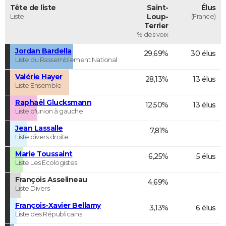
Tête de liste
Saint-
Élus
Liste
Loup-
(France)
Terrier
% des voix
Jordan Bardella
29,69%
30 élus
Liste du Rassemblement National
Valérie Hayer
28,13%
13 élus
Liste Ensemble
Raphaël Glucksmann
12,50%
13 élus
Liste d'union à gauche
Jean Lassalle
7,81%
Liste divers droite
Marie Toussaint
6,25%
5 élus
Liste Les Ecologistes
François Asselineau
4,69%
Liste Divers
François-Xavier Bellamy
3,13%
6 élus
Liste des Républicains