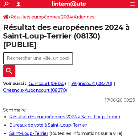
ACTUALITÉS
Connexion
S'inscrire
Résultats européennes 2024
Ardennes
Rechercher
Société
Education
Villes
Politique
Faits Divers
Monde
+
SPORT
Résultat des européennes 2024 à
Football
Cyclisme
Forum
Coupe du monde 2026
Tennis
Rugby
CULTURE
Saint-Loup-Terrier (08130)
[PUBLIE]
TNT
Cinéma
Musique
Programme TV
Streaming
Sorties cinéma
+
FINANCE
Impôts
Immobilier
Banque
Crédit
Retraite
Epargne
Risques naturels par ville
Assurance
AUTO
Réserver un essai
Berlines
Forum auto
Essais
Citadines
SUV
+
HIGH-TECH
Meilleur smartphone
Ordinateurs
Guide high-tech
Mobiles
Internet
Jeux vidéo
+
BRICOLAGE
Voir aussi :
Guincourt (08130)
Wignicourt (08270)
Chesnois-Auboncourt (08270)
Aménagement intérieur
Cuisine
Jardinage
+
Forum
Extérieur
Salle de bains
Rangement
WEEK-END
17/06/26 09:28
Escapades
Expositions
Week-end nature
Guides de France
Patrimoine
Musées
+
LIFESTYLE
Sommaire :
Résultat des européennes 2024 à Saint-Loup-Terrier
Bien-être
Mode
+
Art de vivre
Loisirs
Modes de vie
SANTE
Bureaux de vote à Saint-Loup-Terrier
Guide de la santé
Médicaments
+
Alimentation
Maladies
Sommeil
VOYAGE
Saint-Loup-Terrier
(toutes les informations sur la ville)