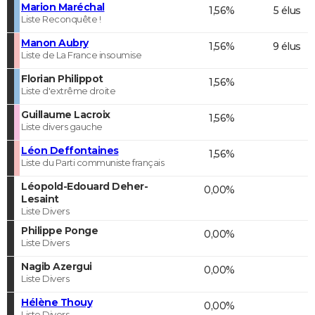
Marion Maréchal
1,56%
5 élus
Liste Reconquête !
Manon Aubry
1,56%
9 élus
Liste de La France insoumise
Florian Philippot
1,56%
Liste d'extrême droite
Guillaume Lacroix
1,56%
Liste divers gauche
Léon Deffontaines
1,56%
Liste du Parti communiste français
Léopold-Edouard Deher-
0,00%
Lesaint
Liste Divers
Philippe Ponge
0,00%
Liste Divers
Nagib Azergui
0,00%
Liste Divers
Hélène Thouy
0,00%
Liste Divers