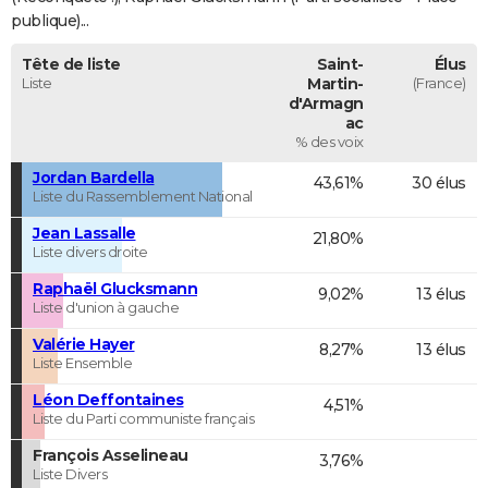
publique)...
Tête de liste
Saint-
Élus
Liste
Martin-
(France)
d'Armagn
ac
% des voix
Jordan Bardella
43,61%
30 élus
Liste du Rassemblement National
Jean Lassalle
21,80%
Liste divers droite
Raphaël Glucksmann
9,02%
13 élus
Liste d'union à gauche
Valérie Hayer
8,27%
13 élus
Liste Ensemble
Léon Deffontaines
4,51%
Liste du Parti communiste français
François Asselineau
3,76%
Liste Divers