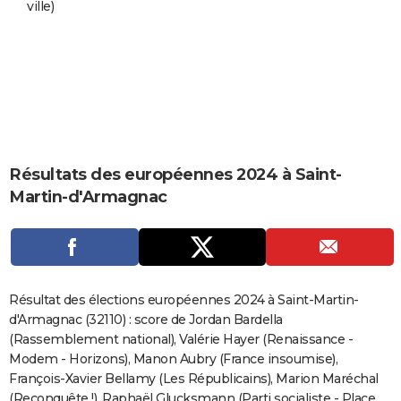
ville)
City break
Voyage de noces
Climat
Destinations
Voyage nature
Forum
+
PHOTO
GUIDES D'ACHAT
BONS PLANS
CARTE DE VOEUX
Carte Bonne année
Carte Pâques
Carte de Noël
Carte Saint-Valentin
Carte d'anniversaire
DICTIONNAIRE
Résultats des européennes 2024 à Saint-
Martin-d'Armagnac
Biographies
Expressions
Dictionnaire
Citations
Proverbes
PROGRAMME TV
COPAINS D'AVANT
Se connecter
Collèges
Universités
Service militaire
S'inscrire
Lycées
Primaires
Entreprises
Avis de recherche
AVIS DE DÉCÈS
Résultat des élections européennes 2024 à Saint-Martin-
FORUM
d'Armagnac (32110) : score de Jordan Bardella
(Rassemblement national), Valérie Hayer (Renaissance -
Lifestyle
Sport
Television
Cinema
Bricolage
Culture
Auto
Voyage
Modem - Horizons), Manon Aubry (France insoumise),
François-Xavier Bellamy (Les Républicains), Marion Maréchal
(Reconquête !), Raphaël Glucksmann (Parti socialiste - Place