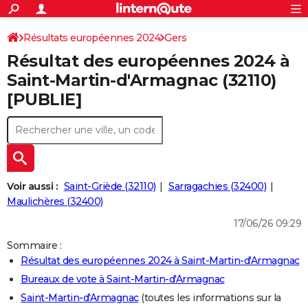
ACTUALITÉS
Connexion
S'inscrire
Résultats européennes 2024
Gers
Rechercher
Société
Education
Villes
Politique
Faits Divers
Monde
+
SPORT
Résultat des européennes 2024 à
Football
Cyclisme
Forum
Coupe du monde 2026
Tennis
Rugby
CULTURE
Saint-Martin-d'Armagnac (32110)
[PUBLIE]
TNT
Cinéma
Musique
Programme TV
Streaming
Sorties cinéma
+
FINANCE
Impôts
Immobilier
Banque
Crédit
Retraite
Epargne
Risques naturels par ville
Assurance
AUTO
Réserver un essai
Berlines
Forum auto
Essais
Citadines
SUV
+
HIGH-TECH
Meilleur smartphone
Ordinateurs
Guide high-tech
Mobiles
Internet
Jeux vidéo
+
BRICOLAGE
Voir aussi :
Saint-Griède (32110)
Sarragachies (32400)
Maulichères (32400)
Aménagement intérieur
Cuisine
Jardinage
+
Forum
Extérieur
Salle de bains
Rangement
WEEK-END
17/06/26 09:29
Escapades
Expositions
Week-end nature
Guides de France
Patrimoine
Musées
+
LIFESTYLE
Sommaire :
Résultat des européennes 2024 à Saint-Martin-d'Armagnac
Bien-être
Mode
+
Art de vivre
Loisirs
Modes de vie
SANTE
Bureaux de vote à Saint-Martin-d'Armagnac
Guide de la santé
Médicaments
+
Alimentation
Maladies
Sommeil
VOYAGE
Saint-Martin-d'Armagnac
(toutes les informations sur la