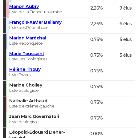
Manon Aubry
2,26%
9 élus
Liste de La France insoumise
François-Xavier Bellamy
2,26%
6 élus
Liste des Républicains
Marion Maréchal
0,75%
5 élus
Liste Reconquête !
Marie Toussaint
0,75%
5 élus
Liste Les Ecologistes
Hélène Thouy
0,75%
Liste Divers
Marine Cholley
0,75%
Liste écologiste
Nathalie Arthaud
0,75%
Liste d'extrême-gauche
Jean Marc Governatori
0,75%
Liste écologiste
Léopold-Edouard Deher-
0,00%
Lesaint