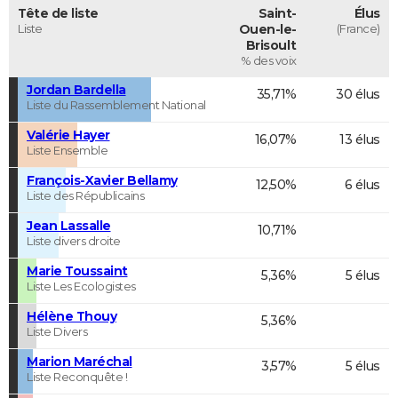
Tête de liste
Saint-
Élus
Liste
Ouen-le-
(France)
Brisoult
% des voix
Jordan Bardella
35,71%
30 élus
Liste du Rassemblement National
Valérie Hayer
16,07%
13 élus
Liste Ensemble
François-Xavier Bellamy
12,50%
6 élus
Liste des Républicains
Jean Lassalle
10,71%
Liste divers droite
Marie Toussaint
5,36%
5 élus
Liste Les Ecologistes
Hélène Thouy
5,36%
Liste Divers
Marion Maréchal
3,57%
5 élus
Liste Reconquête !