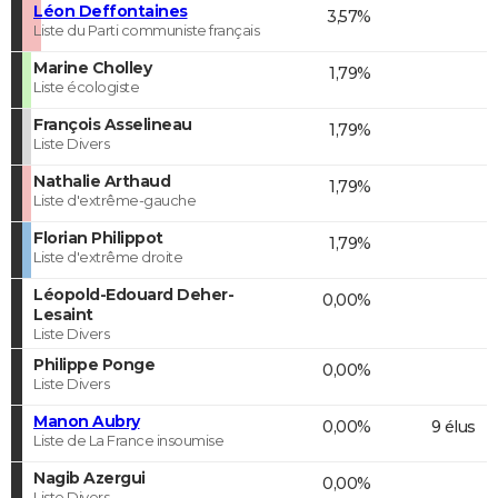
Léon Deffontaines
3,57%
Liste du Parti communiste français
Marine Cholley
1,79%
Liste écologiste
François Asselineau
1,79%
Liste Divers
Nathalie Arthaud
1,79%
Liste d'extrême-gauche
Florian Philippot
1,79%
Liste d'extrême droite
Léopold-Edouard Deher-
0,00%
Lesaint
Liste Divers
Philippe Ponge
0,00%
Liste Divers
Manon Aubry
0,00%
9 élus
Liste de La France insoumise
Nagib Azergui
0,00%
Liste Divers