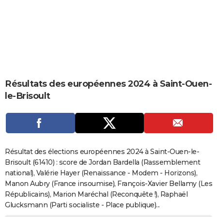
City break
Voyage de noces
Climat
Destinations
Voyage nature
Forum
+
PHOTO
GUIDES D'ACHAT
BONS PLANS
CARTE DE VOEUX
Résultats des européennes 2024 à Saint-Ouen-
Carte Bonne année
Carte Pâques
Carte de Noël
Carte Saint-Valentin
Carte d'anniversaire
DICTIONNAIRE
le-Brisoult
Biographies
Expressions
Dictionnaire
Citations
Proverbes
PROGRAMME TV
COPAINS D'AVANT
Se connecter
Collèges
Universités
Service militaire
S'inscrire
Lycées
Primaires
Entreprises
Avis de recherche
AVIS DE DÉCÈS
Résultat des élections européennes 2024 à Saint-Ouen-le-
Brisoult (61410) : score de Jordan Bardella (Rassemblement
FORUM
national), Valérie Hayer (Renaissance - Modem - Horizons),
Manon Aubry (France insoumise), François-Xavier Bellamy (Les
Lifestyle
Sport
Television
Cinema
Bricolage
Culture
Auto
Voyage
Républicains), Marion Maréchal (Reconquête !), Raphaël
Glucksmann (Parti socialiste - Place publique)...