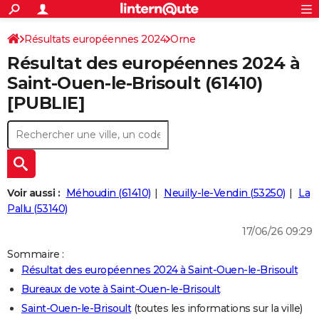
ACTUALITÉS
Connexion
S'inscrire
Résultats européennes 2024
Orne
Rechercher
Société
Education
Villes
Politique
Faits Divers
Monde
+
SPORT
Résultat des européennes 2024 à
Football
Cyclisme
Forum
Coupe du monde 2026
Tennis
Rugby
CULTURE
Saint-Ouen-le-Brisoult (61410)
[PUBLIE]
TNT
Cinéma
Musique
Programme TV
Streaming
Sorties cinéma
+
FINANCE
Impôts
Immobilier
Banque
Crédit
Retraite
Epargne
Risques naturels par ville
Assurance
AUTO
Réserver un essai
Berlines
Forum auto
Essais
Citadines
SUV
+
HIGH-TECH
Meilleur smartphone
Ordinateurs
Guide high-tech
Mobiles
Internet
Jeux vidéo
+
BRICOLAGE
Voir aussi :
Méhoudin (61410)
Neuilly-le-Vendin (53250)
La
Pallu (53140)
Aménagement intérieur
Cuisine
Jardinage
+
Forum
Extérieur
Salle de bains
Rangement
WEEK-END
17/06/26 09:29
Escapades
Expositions
Week-end nature
Guides de France
Patrimoine
Musées
+
LIFESTYLE
Sommaire :
Résultat des européennes 2024 à Saint-Ouen-le-Brisoult
Bien-être
Mode
+
Art de vivre
Loisirs
Modes de vie
SANTE
Bureaux de vote à Saint-Ouen-le-Brisoult
Guide de la santé
Médicaments
+
Alimentation
Maladies
Sommeil
VOYAGE
Saint-Ouen-le-Brisoult
(toutes les informations sur la ville)