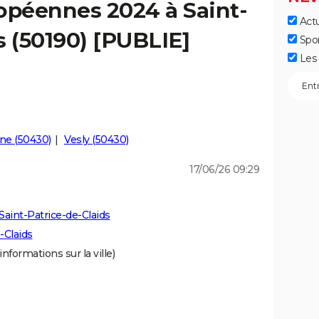
opéennes 2024 à Saint-
Actu
s (50190) [PUBLIE]
Spo
Les 
ne (50430)
Vesly (50430)
17/06/26 09:29
aint-Patrice-de-Claids
-Claids
informations sur la ville)