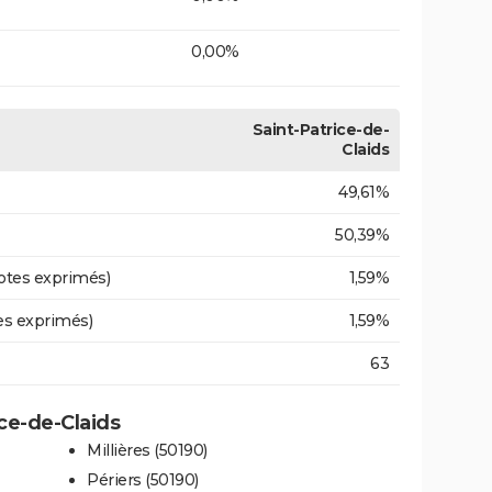
0,00%
Saint-Patrice-de-
Claids
49,61%
50,39%
otes exprimés)
1,59%
es exprimés)
1,59%
63
ice-de-Claids
Millières (50190)
Périers (50190)