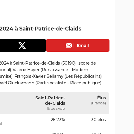
024 à Saint-Patrice-de-Claids
Email
24 à Saint-Patrice-de-Claids (50190) : score de
onal), Valérie Hayer (Renaissance - Modem -
mise), François-Xavier Bellamy (Les Républicains),
ël Glucksmann (Parti socialiste - Place publique)...
Saint-Patrice-
Élus
de-Claids
(France)
% des voix
26,23%
30 élus
l