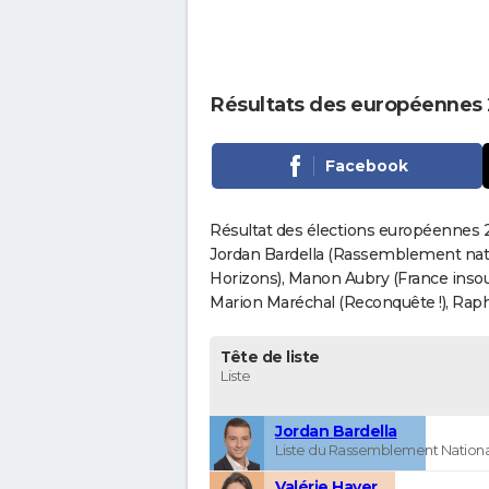
Résultats des européennes 2
Facebook
Résultat des élections européennes 20
Jordan Bardella (Rassemblement nati
Horizons), Manon Aubry (France insou
Marion Maréchal (Reconquête !), Rapha
Tête de liste
Liste
Jordan Bardella
Liste du Rassemblement Nationa
Valérie Hayer