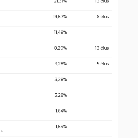
21,31%
13 élus
19,67%
6 élus
11,48%
8,20%
13 élus
3,28%
5 élus
3,28%
3,28%
1,64%
1,64%
is