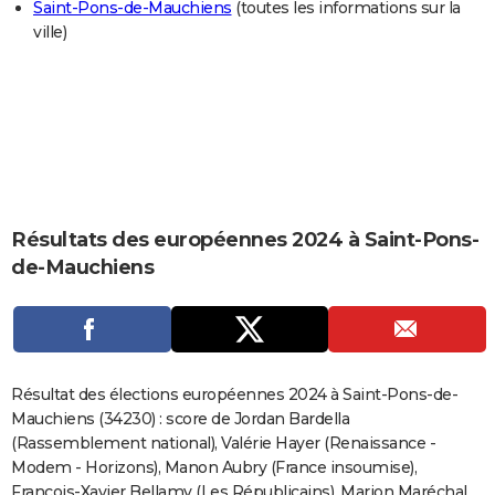
Saint-Pons-de-Mauchiens
(toutes les informations sur la
City break
Voyage de noces
Climat
Destinations
Voyage nature
Forum
+
PHOTO
ville)
GUIDES D'ACHAT
BONS PLANS
CARTE DE VOEUX
Carte Bonne année
Carte Pâques
Carte de Noël
Carte Saint-Valentin
Carte d'anniversaire
DICTIONNAIRE
Résultats des européennes 2024 à Saint-Pons-
Biographies
Expressions
Dictionnaire
Citations
Proverbes
PROGRAMME TV
de-Mauchiens
COPAINS D'AVANT
Se connecter
Collèges
Universités
Service militaire
S'inscrire
Lycées
Primaires
Entreprises
Avis de recherche
AVIS DE DÉCÈS
FORUM
Résultat des élections européennes 2024 à Saint-Pons-de-
Mauchiens (34230) : score de Jordan Bardella
Lifestyle
Sport
Television
Cinema
Bricolage
Culture
Auto
Voyage
(Rassemblement national), Valérie Hayer (Renaissance -
Modem - Horizons), Manon Aubry (France insoumise),
François-Xavier Bellamy (Les Républicains), Marion Maréchal