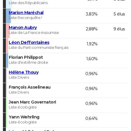
Liste des Républicains
Marion Maréchal
3,83%
5 élus
Liste Reconquête !
Manon Aubry
2,88%
9 élus
Liste de La France insoumise
Léon Deffontaines
1,92%
Liste du Parti communiste français
Florian Philippot
1,60%
Liste d'extrême droite
Hélène Thouy
0,96%
Liste Divers
François Asselineau
0,96%
Liste Divers
Jean Marc Governatori
0,96%
Liste écologiste
Yann Wehrling
0,64%
Liste écologiste