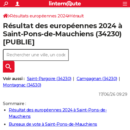
ACTUALITÉS
Connexion
S'inscrire
Résultats européennes 2024
Hérault
Rechercher
Société
Education
Villes
Politique
Faits Divers
Monde
+
SPORT
Résultat des européennes 2024 à
Football
Cyclisme
Forum
Coupe du monde 2026
Tennis
Rugby
CULTURE
Saint-Pons-de-Mauchiens (34230)
[PUBLIE]
TNT
Cinéma
Musique
Programme TV
Streaming
Sorties cinéma
+
FINANCE
Impôts
Immobilier
Banque
Crédit
Retraite
Epargne
Risques naturels par ville
Assurance
AUTO
Réserver un essai
Berlines
Forum auto
Essais
Citadines
SUV
+
HIGH-TECH
Meilleur smartphone
Ordinateurs
Guide high-tech
Mobiles
Internet
Jeux vidéo
+
BRICOLAGE
Voir aussi :
Saint-Pargoire (34230)
Campagnan (34230)
Montagnac (34530)
Aménagement intérieur
Cuisine
Jardinage
+
Forum
Extérieur
Salle de bains
Rangement
WEEK-END
17/06/26 09:29
Escapades
Expositions
Week-end nature
Guides de France
Patrimoine
Musées
+
LIFESTYLE
Sommaire :
Résultat des européennes 2024 à Saint-Pons-de-
Bien-être
Mode
+
Art de vivre
Loisirs
Modes de vie
SANTE
Mauchiens
Guide de la santé
Médicaments
+
Alimentation
Maladies
Sommeil
Bureaux de vote à Saint-Pons-de-Mauchiens
VOYAGE