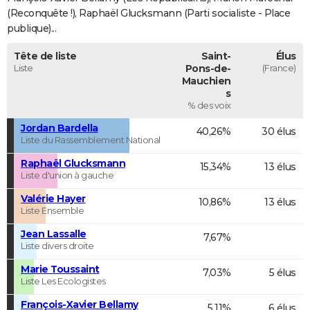
(Reconquête !), Raphaël Glucksmann (Parti socialiste - Place
publique)...
Tête de liste
Saint-
Élus
Liste
Pons-de-
(France)
Mauchien
s
% des voix
Jordan Bardella
40,26%
30 élus
Liste du Rassemblement National
Raphaël Glucksmann
15,34%
13 élus
Liste d'union à gauche
Valérie Hayer
10,86%
13 élus
Liste Ensemble
Jean Lassalle
7,67%
Liste divers droite
Marie Toussaint
7,03%
5 élus
Liste Les Ecologistes
François-Xavier Bellamy
5,11%
6 élus