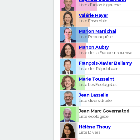
Liste d'union à gauche
Valérie Hayer
Liste Ensemble
Marion Maréchal
Liste Reconquête !
Manon Aubry
Liste de La France insoumise
François-Xavier Bellamy
Liste des Républicains
Marie Toussaint
Liste Les Ecologistes
Jean Lassalle
Liste divers droite
Jean Marc Governatori
Liste écologiste
Hélène Thouy
Liste Divers