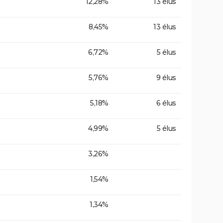
12,28%
13 élus
8,45%
13 élus
6,72%
5 élus
5,76%
9 élus
5,18%
6 élus
4,99%
5 élus
3,26%
1,54%
1,34%