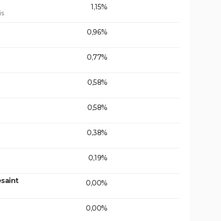
1,15%
is
0,96%
0,77%
0,58%
0,58%
0,38%
0,19%
saint
0,00%
0,00%