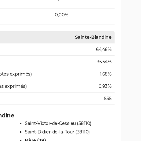
0,00%
Sainte-Blandine
64,46%
35,54%
otes exprimés)
1,68%
es exprimés)
0,93%
535
andine
Saint-Victor-de-Cessieu (38110)
Saint-Didier-de-la-Tour (38110)
Isère (38)