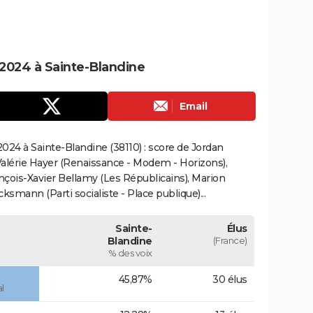
2024 à Sainte-Blandine
Email
024 à Sainte-Blandine (38110) : score de Jordan
alérie Hayer (Renaissance - Modem - Horizons),
çois-Xavier Bellamy (Les Républicains), Marion
smann (Parti socialiste - Place publique)...
Sainte-
Élus
Blandine
(France)
% des voix
45,87%
30 élus
l