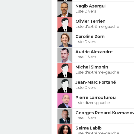
Nagib Azergui
Liste Divers
Olivier Terrien
Liste d'extrême-gauche
Caroline Zorn
Liste Divers
Audric Alexandre
Liste Divers
Michel Simonin
Liste d'extrême-gauche
Jean-Marc Fortané
Liste Divers
Pierre Larrouturou
Liste divers gauche
Georges Renard-Kuzmanov
Liste Divers
Selma Labib
Liste d'extrême-gauche