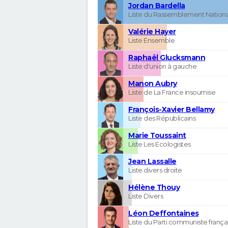
Jordan Bardella
Liste du Rassemblement Nationa
Valérie Hayer
Liste Ensemble
Raphaël Glucksmann
Liste d'union à gauche
Manon Aubry
Liste de La France insoumise
François-Xavier Bellamy
Liste des Républicains
Marie Toussaint
Liste Les Ecologistes
Jean Lassalle
Liste divers droite
Hélène Thouy
Liste Divers
Léon Deffontaines
Liste du Parti communiste frança