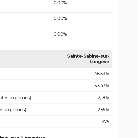
0,00%
0,00%
0,00%
Sainte-Sabine-sur-
Longève
46,53%
53,47%
otes exprimés)
2,18%
es exprimés)
2,55%
275