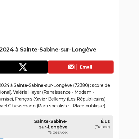
2024 à Sainte-Sabine-sur-Longève
Email
024 à Sainte-Sabine-sur-Longève (72380) : score de
onal), Valérie Hayer (Renaissance - Modem -
mise), François-Xavier Bellamy (Les Républicains),
ël Glucksmann (Parti socialiste - Place publique)...
Sainte-Sabine-
Élus
sur-Longève
(France)
% des voix