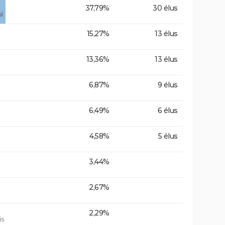
37,79%
30 élus
l
15,27%
13 élus
13,36%
13 élus
6,87%
9 élus
6,49%
6 élus
4,58%
5 élus
3,44%
2,67%
2,29%
is