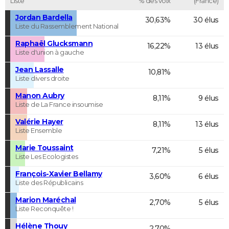
Liste
% des voix
(France)
Jordan Bardella
30,63%
30 élus
Liste du Rassemblement National
Raphaël Glucksmann
16,22%
13 élus
Liste d'union à gauche
Jean Lassalle
10,81%
Liste divers droite
Manon Aubry
8,11%
9 élus
Liste de La France insoumise
Valérie Hayer
8,11%
13 élus
Liste Ensemble
Marie Toussaint
7,21%
5 élus
Liste Les Ecologistes
François-Xavier Bellamy
3,60%
6 élus
Liste des Républicains
Marion Maréchal
2,70%
5 élus
Liste Reconquête !
Hélène Thouy
2,70%