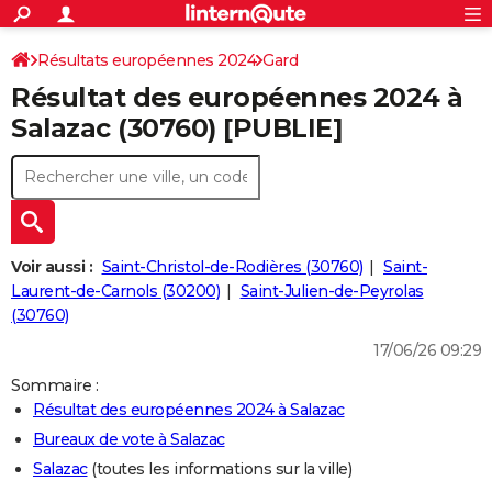
ACTUALITÉS
Connexion
S'inscrire
Résultats européennes 2024
Gard
Rechercher
Société
Education
Villes
Politique
Faits Divers
Monde
+
SPORT
Résultat des européennes 2024 à
Football
Cyclisme
Forum
Coupe du monde 2026
Tennis
Rugby
CULTURE
Salazac (30760) [PUBLIE]
TNT
Cinéma
Musique
Programme TV
Streaming
Sorties cinéma
+
FINANCE
Impôts
Immobilier
Banque
Crédit
Retraite
Epargne
Risques naturels par ville
Assurance
AUTO
Réserver un essai
Berlines
Forum auto
Essais
Citadines
SUV
+
HIGH-TECH
Voir aussi :
Saint-Christol-de-Rodières (30760)
Saint-
Meilleur smartphone
Ordinateurs
Guide high-tech
Mobiles
Internet
Jeux vidéo
+
Laurent-de-Carnols (30200)
Saint-Julien-de-Peyrolas
BRICOLAGE
(30760)
Aménagement intérieur
Cuisine
Jardinage
+
Forum
Extérieur
Salle de bains
Rangement
WEEK-END
17/06/26 09:29
Escapades
Expositions
Week-end nature
Guides de France
Patrimoine
Musées
+
Sommaire :
LIFESTYLE
Résultat des européennes 2024 à Salazac
Bien-être
Mode
+
Art de vivre
Loisirs
Modes de vie
SANTE
Bureaux de vote à Salazac
Salazac
(toutes les informations sur la ville)
Guide de la santé
Médicaments
+
Alimentation
Maladies
Sommeil
VOYAGE