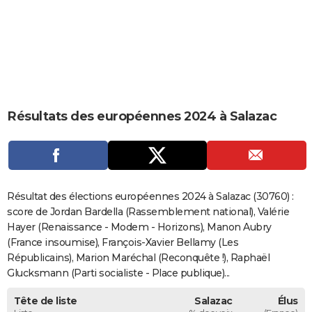
City break
Voyage de noces
Climat
Destinations
Voyage nature
Forum
+
PHOTO
GUIDES D'ACHAT
BONS PLANS
CARTE DE VOEUX
Résultats des européennes 2024 à Salazac
Carte Bonne année
Carte Pâques
Carte de Noël
Carte Saint-Valentin
Carte d'anniversaire
DICTIONNAIRE
Biographies
Expressions
Dictionnaire
Citations
Proverbes
PROGRAMME TV
COPAINS D'AVANT
Résultat des élections européennes 2024 à Salazac (30760) :
score de Jordan Bardella (Rassemblement national), Valérie
Se connecter
Collèges
Universités
Service militaire
S'inscrire
Lycées
Primaires
Entreprises
Avis de recherche
AVIS DE DÉCÈS
Hayer (Renaissance - Modem - Horizons), Manon Aubry
(France insoumise), François-Xavier Bellamy (Les
FORUM
Républicains), Marion Maréchal (Reconquête !), Raphaël
Lifestyle
Sport
Television
Cinema
Bricolage
Culture
Auto
Voyage
Glucksmann (Parti socialiste - Place publique)...
Tête de liste
Salazac
Élus