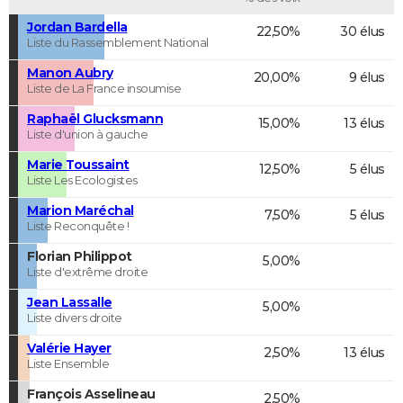
Jordan Bardella
22,50%
30 élus
Liste du Rassemblement National
Manon Aubry
20,00%
9 élus
Liste de La France insoumise
Raphaël Glucksmann
15,00%
13 élus
Liste d'union à gauche
Marie Toussaint
12,50%
5 élus
Liste Les Ecologistes
Marion Maréchal
7,50%
5 élus
Liste Reconquête !
Florian Philippot
5,00%
Liste d'extrême droite
Jean Lassalle
5,00%
Liste divers droite
Valérie Hayer
2,50%
13 élus
Liste Ensemble
François Asselineau
2,50%