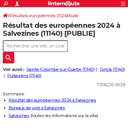
ACTUALITÉS
Connexion
S'inscrire
Résultats européennes 2024
Aude
Rechercher
Société
Education
Villes
Politique
Faits Divers
Monde
+
SPORT
Résultat des européennes 2024 à
Football
Cyclisme
Forum
Coupe du monde 2026
Tennis
Rugby
CULTURE
Salvezines (11140) [PUBLIE]
TNT
Cinéma
Musique
Programme TV
Streaming
Sorties cinéma
+
FINANCE
Impôts
Immobilier
Banque
Crédit
Retraite
Epargne
Risques naturels par ville
Assurance
AUTO
Réserver un essai
Berlines
Forum auto
Essais
Citadines
SUV
+
HIGH-TECH
Voir aussi :
Sainte-Colombe-sur-Guette (11140)
Gincla (11140)
Meilleur smartphone
Ordinateurs
Guide high-tech
Mobiles
Internet
Jeux vidéo
+
Puilaurens (11140)
BRICOLAGE
17/06/26 09:29
Aménagement intérieur
Cuisine
Jardinage
+
Forum
Extérieur
Salle de bains
Rangement
WEEK-END
Sommaire :
Escapades
Expositions
Week-end nature
Guides de France
Patrimoine
Musées
+
LIFESTYLE
Résultat des européennes 2024 à Salvezines
Bureaux de vote à Salvezines
Bien-être
Mode
+
Art de vivre
Loisirs
Modes de vie
SANTE
Salvezines
(toutes les informations sur la ville)
Guide de la santé
Médicaments
+
Alimentation
Maladies
Sommeil
VOYAGE