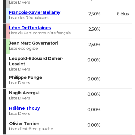
Liste Divers
François-Xavier Bellamy
2,50%
6 élus
Liste des Républicains
Léon Deffontaines
2,50%
Liste du Parti communiste français
Jean Marc Governatori
2,50%
Liste écologiste
Léopold-Edouard Deher-
0,00%
Lesaint
Liste Divers
Philippe Ponge
0,00%
Liste Divers
Nagib Azergui
0,00%
Liste Divers
Hélène Thouy
0,00%
Liste Divers
Olivier Terrien
0,00%
Liste d'extrême-gauche