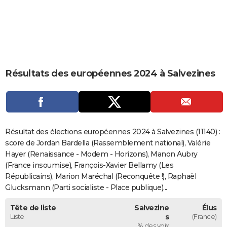
City break
Voyage de noces
Climat
Destinations
Voyage nature
Forum
+
PHOTO
GUIDES D'ACHAT
BONS PLANS
Résultats des européennes 2024 à Salvezines
CARTE DE VOEUX
Carte Bonne année
Carte Pâques
Carte de Noël
Carte Saint-Valentin
Carte d'anniversaire
DICTIONNAIRE
Biographies
Expressions
Dictionnaire
Citations
Proverbes
PROGRAMME TV
Résultat des élections européennes 2024 à Salvezines (11140) :
COPAINS D'AVANT
score de Jordan Bardella (Rassemblement national), Valérie
Hayer (Renaissance - Modem - Horizons), Manon Aubry
Se connecter
Collèges
Universités
Service militaire
S'inscrire
Lycées
Primaires
Entreprises
Avis de recherche
AVIS DE DÉCÈS
(France insoumise), François-Xavier Bellamy (Les
Républicains), Marion Maréchal (Reconquête !), Raphaël
FORUM
Glucksmann (Parti socialiste - Place publique)...
Lifestyle
Sport
Television
Cinema
Bricolage
Culture
Auto
Voyage
Tête de liste
Salvezine
Élus
Liste
s
(France)
% des voix