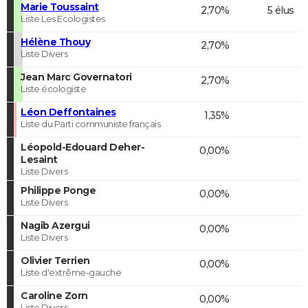
Marie Toussaint
2,70%
5 élus
Liste Les Ecologistes
Hélène Thouy
2,70%
Liste Divers
Jean Marc Governatori
2,70%
Liste écologiste
Léon Deffontaines
1,35%
Liste du Parti communiste français
Léopold-Edouard Deher-
0,00%
Lesaint
Liste Divers
Philippe Ponge
0,00%
Liste Divers
Nagib Azergui
0,00%
Liste Divers
Olivier Terrien
0,00%
Liste d'extrême-gauche
Caroline Zorn
0,00%
Liste Divers