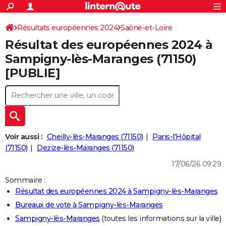
ACTUALITÉS
Connexion
S'inscrire
Résultats européennes 2024
Saône-et-Loire
Rechercher
Société
Education
Villes
Politique
Faits Divers
Monde
+
SPORT
Résultat des européennes 2024 à
Football
Cyclisme
Forum
Coupe du monde 2026
Tennis
Rugby
CULTURE
Sampigny-lès-Maranges (71150)
[PUBLIE]
TNT
Cinéma
Musique
Programme TV
Streaming
Sorties cinéma
+
FINANCE
Impôts
Immobilier
Banque
Crédit
Retraite
Epargne
Risques naturels par ville
Assurance
AUTO
Réserver un essai
Berlines
Forum auto
Essais
Citadines
SUV
+
HIGH-TECH
Meilleur smartphone
Ordinateurs
Guide high-tech
Mobiles
Internet
Jeux vidéo
+
BRICOLAGE
Voir aussi :
Cheilly-lès-Maranges (71150)
Paris-l'Hôpital
(71150)
Dezize-lès-Maranges (71150)
Aménagement intérieur
Cuisine
Jardinage
+
Forum
Extérieur
Salle de bains
Rangement
WEEK-END
17/06/26 09:29
Escapades
Expositions
Week-end nature
Guides de France
Patrimoine
Musées
+
LIFESTYLE
Sommaire :
Résultat des européennes 2024 à Sampigny-lès-Maranges
Bien-être
Mode
+
Art de vivre
Loisirs
Modes de vie
SANTE
Bureaux de vote à Sampigny-lès-Maranges
Guide de la santé
Médicaments
+
Alimentation
Maladies
Sommeil
VOYAGE
Sampigny-lès-Maranges
(toutes les informations sur la ville)