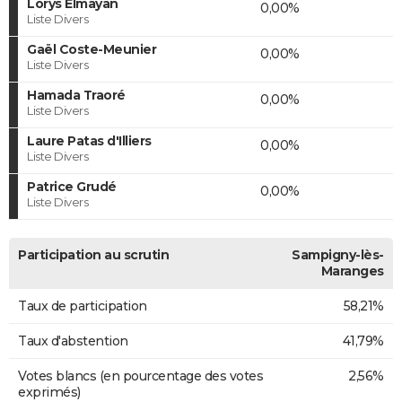
Lorys Elmayan
0,00%
Liste Divers
Gaël Coste-Meunier
0,00%
Liste Divers
Hamada Traoré
0,00%
Liste Divers
Laure Patas d'Illiers
0,00%
Liste Divers
Patrice Grudé
0,00%
Liste Divers
Participation au scrutin
Sampigny-lès-
Maranges
Taux de participation
58,21%
Taux d'abstention
41,79%
Votes blancs (en pourcentage des votes
2,56%
exprimés)