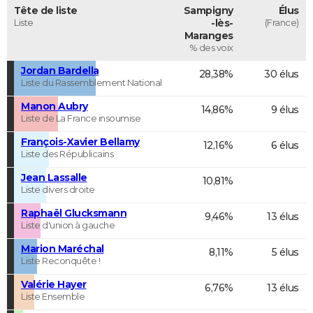
Tête de liste
Sampigny
Élus
Liste
-lès-
(France)
Maranges
% des voix
Jordan Bardella
28,38%
30 élus
Liste du Rassemblement National
Manon Aubry
14,86%
9 élus
Liste de La France insoumise
François-Xavier Bellamy
12,16%
6 élus
Liste des Républicains
Jean Lassalle
10,81%
Liste divers droite
Raphaël Glucksmann
9,46%
13 élus
Liste d'union à gauche
Marion Maréchal
8,11%
5 élus
Liste Reconquête !
Valérie Hayer
6,76%
13 élus
Liste Ensemble