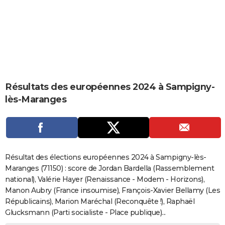
City break
Voyage de noces
Climat
Destinations
Voyage nature
Forum
+
PHOTO
GUIDES D'ACHAT
BONS PLANS
CARTE DE VOEUX
Résultats des européennes 2024 à Sampigny-
Carte Bonne année
Carte Pâques
Carte de Noël
Carte Saint-Valentin
Carte d'anniversaire
DICTIONNAIRE
lès-Maranges
Biographies
Expressions
Dictionnaire
Citations
Proverbes
PROGRAMME TV
COPAINS D'AVANT
Se connecter
Collèges
Universités
Service militaire
S'inscrire
Lycées
Primaires
Entreprises
Avis de recherche
AVIS DE DÉCÈS
Résultat des élections européennes 2024 à Sampigny-lès-
Maranges (71150) : score de Jordan Bardella (Rassemblement
FORUM
national), Valérie Hayer (Renaissance - Modem - Horizons),
Manon Aubry (France insoumise), François-Xavier Bellamy (Les
Lifestyle
Sport
Television
Cinema
Bricolage
Culture
Auto
Voyage
Républicains), Marion Maréchal (Reconquête !), Raphaël
Glucksmann (Parti socialiste - Place publique)...