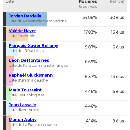
Liste
Rosières
(France)
% des voix
Jordan Bardella
34,08%
30 élus
Liste du Rassemblement National
Valérie Hayer
17,83%
13 élus
Liste Ensemble
François-Xavier Bellamy
9,87%
6 élus
Liste des Républicains
Léon Deffontaines
6,69%
Liste du Parti communiste français
Raphaël Glucksmann
6,37%
13 élus
Liste d'union à gauche
Marie Toussaint
4,46%
5 élus
Liste Les Ecologistes
Jean Lassalle
4,46%
Liste divers droite
Manon Aubry
4,14%
9 élus
Liste de La France insoumise