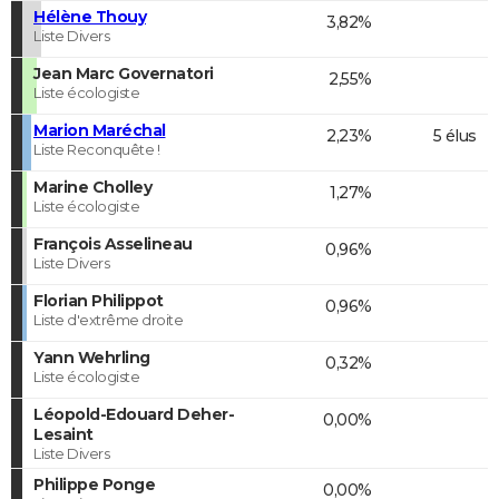
Hélène Thouy
3,82%
Liste Divers
Jean Marc Governatori
2,55%
Liste écologiste
Marion Maréchal
2,23%
5 élus
Liste Reconquête !
Marine Cholley
1,27%
Liste écologiste
François Asselineau
0,96%
Liste Divers
Florian Philippot
0,96%
Liste d'extrême droite
Yann Wehrling
0,32%
Liste écologiste
Léopold-Edouard Deher-
0,00%
Lesaint
Liste Divers
Philippe Ponge
0,00%