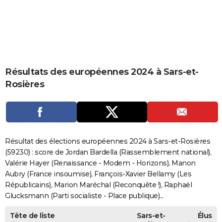
City break
Voyage de noces
Climat
Destinations
Voyage nature
Forum
+
PHOTO
GUIDES D'ACHAT
BONS PLANS
Résultats des européennes 2024 à Sars-et-
CARTE DE VOEUX
Rosières
Carte Bonne année
Carte Pâques
Carte de Noël
Carte Saint-Valentin
Carte d'anniversaire
DICTIONNAIRE
Biographies
Expressions
Dictionnaire
Citations
Proverbes
PROGRAMME TV
COPAINS D'AVANT
Résultat des élections européennes 2024 à Sars-et-Rosières
Se connecter
Collèges
Universités
Service militaire
S'inscrire
Lycées
Primaires
Entreprises
Avis de recherche
(59230) : score de Jordan Bardella (Rassemblement national),
AVIS DE DÉCÈS
Valérie Hayer (Renaissance - Modem - Horizons), Manon
FORUM
Aubry (France insoumise), François-Xavier Bellamy (Les
Républicains), Marion Maréchal (Reconquête !), Raphaël
Lifestyle
Sport
Television
Cinema
Bricolage
Culture
Auto
Voyage
Glucksmann (Parti socialiste - Place publique)...
Tête de liste
Sars-et-
Élus