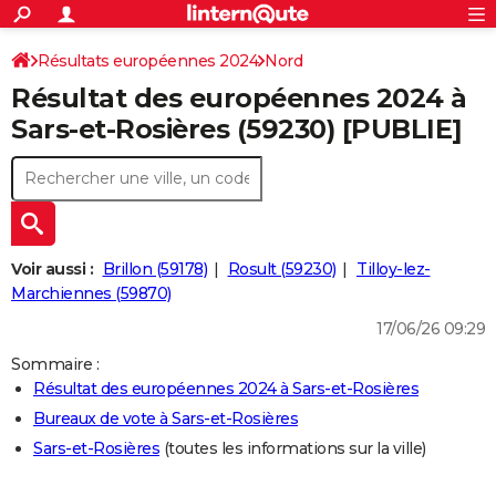
ACTUALITÉS
Connexion
S'inscrire
Résultats européennes 2024
Nord
Rechercher
Société
Education
Villes
Politique
Faits Divers
Monde
+
SPORT
Résultat des européennes 2024 à
Football
Cyclisme
Forum
Coupe du monde 2026
Tennis
Rugby
CULTURE
Sars-et-Rosières (59230) [PUBLIE]
TNT
Cinéma
Musique
Programme TV
Streaming
Sorties cinéma
+
FINANCE
Impôts
Immobilier
Banque
Crédit
Retraite
Epargne
Risques naturels par ville
Assurance
AUTO
Réserver un essai
Berlines
Forum auto
Essais
Citadines
SUV
+
HIGH-TECH
Voir aussi :
Brillon (59178)
Rosult (59230)
Tilloy-lez-
Meilleur smartphone
Ordinateurs
Guide high-tech
Mobiles
Internet
Jeux vidéo
+
Marchiennes (59870)
BRICOLAGE
17/06/26 09:29
Aménagement intérieur
Cuisine
Jardinage
+
Forum
Extérieur
Salle de bains
Rangement
WEEK-END
Sommaire :
Escapades
Expositions
Week-end nature
Guides de France
Patrimoine
Musées
+
LIFESTYLE
Résultat des européennes 2024 à Sars-et-Rosières
Bureaux de vote à Sars-et-Rosières
Bien-être
Mode
+
Art de vivre
Loisirs
Modes de vie
SANTE
Sars-et-Rosières
(toutes les informations sur la ville)
Guide de la santé
Médicaments
+
Alimentation
Maladies
Sommeil
VOYAGE