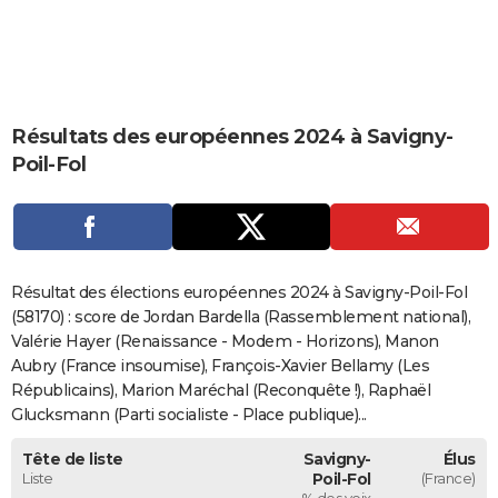
City break
Voyage de noces
Climat
Destinations
Voyage nature
Forum
+
PHOTO
GUIDES D'ACHAT
BONS PLANS
Résultats des européennes 2024 à Savigny-
Poil-Fol
CARTE DE VOEUX
Carte Bonne année
Carte Pâques
Carte de Noël
Carte Saint-Valentin
Carte d'anniversaire
DICTIONNAIRE
Biographies
Expressions
Dictionnaire
Citations
Proverbes
PROGRAMME TV
Résultat des élections européennes 2024 à Savigny-Poil-Fol
COPAINS D'AVANT
(58170) : score de Jordan Bardella (Rassemblement national),
Se connecter
Collèges
Universités
Service militaire
S'inscrire
Lycées
Primaires
Entreprises
Avis de recherche
Valérie Hayer (Renaissance - Modem - Horizons), Manon
AVIS DE DÉCÈS
Aubry (France insoumise), François-Xavier Bellamy (Les
FORUM
Républicains), Marion Maréchal (Reconquête !), Raphaël
Glucksmann (Parti socialiste - Place publique)...
Lifestyle
Sport
Television
Cinema
Bricolage
Culture
Auto
Voyage
Tête de liste
Savigny-
Élus
Liste
Poil-Fol
(France)
% des voix