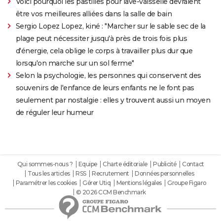
Voici pourquoi les pastilles pour lave-vaisselle devraient
être vos meilleures alliées dans la salle de bain
Sergio Lopez Lopez, kiné : "Marcher sur le sable sec de la
plage peut nécessiter jusqu'à près de trois fois plus
d'énergie, cela oblige le corps à travailler plus dur que
lorsqu'on marche sur un sol ferme"
Selon la psychologie, les personnes qui conservent des
souvenirs de l'enfance de leurs enfants ne le font pas
seulement par nostalgie : elles y trouvent aussi un moyen
de réguler leur humeur
Qui sommes-nous ?
Equipe
Charte éditoriale
Publicité
Contact
Tous les articles
RSS
Recrutement
Données personnelles
Paramétrer les cookies
Gérer Utiq
Mentions légales
Groupe Figaro
© 2026 CCM Benchmark