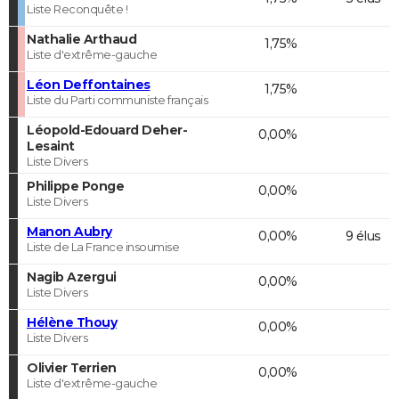
Liste Reconquête !
Nathalie Arthaud
1,75%
Liste d'extrême-gauche
Léon Deffontaines
1,75%
Liste du Parti communiste français
Léopold-Edouard Deher-
0,00%
Lesaint
Liste Divers
Philippe Ponge
0,00%
Liste Divers
Manon Aubry
0,00%
9 élus
Liste de La France insoumise
Nagib Azergui
0,00%
Liste Divers
Hélène Thouy
0,00%
Liste Divers
Olivier Terrien
0,00%
Liste d'extrême-gauche