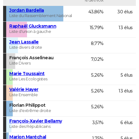
Jordan Bardella
43,86%
30 élus
Liste du Rassemblement National
Raphaël Glucksmann
15,79%
13 élus
Liste d'union à gauche
Jean Lassalle
8,77%
Liste divers droite
François Asselineau
7,02%
Liste Divers
Marie Toussaint
5,26%
5 élus
Liste Les Ecologistes
Valérie Hayer
5,26%
13 élus
Liste Ensemble
Florian Philippot
5,26%
Liste d'extrême droite
François-Xavier Bellamy
3,51%
6 élus
Liste des Républicains
Marion Maréchal
1,75%
5 élus