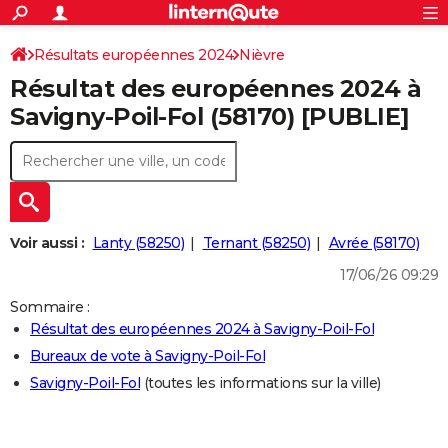
ACTUALITÉS
Connexion
S'inscrire
Résultats européennes 2024
Nièvre
Rechercher
Société
Education
Villes
Politique
Faits Divers
Monde
+
SPORT
Résultat des européennes 2024 à
Football
Cyclisme
Forum
Coupe du monde 2026
Tennis
Rugby
CULTURE
Savigny-Poil-Fol (58170) [PUBLIE]
TNT
Cinéma
Musique
Programme TV
Streaming
Sorties cinéma
+
FINANCE
Impôts
Immobilier
Banque
Crédit
Retraite
Epargne
Risques naturels par ville
Assurance
AUTO
Réserver un essai
Berlines
Forum auto
Essais
Citadines
SUV
+
HIGH-TECH
Voir aussi :
Lanty (58250)
Ternant (58250)
Avrée (58170)
Meilleur smartphone
Ordinateurs
Guide high-tech
Mobiles
Internet
Jeux vidéo
+
BRICOLAGE
17/06/26 09:29
Aménagement intérieur
Cuisine
Jardinage
+
Forum
Extérieur
Salle de bains
Rangement
Sommaire :
WEEK-END
Résultat des européennes 2024 à Savigny-Poil-Fol
Escapades
Expositions
Week-end nature
Guides de France
Patrimoine
Musées
+
LIFESTYLE
Bureaux de vote à Savigny-Poil-Fol
Savigny-Poil-Fol
(toutes les informations sur la ville)
Bien-être
Mode
+
Art de vivre
Loisirs
Modes de vie
SANTE
Guide de la santé
Médicaments
+
Alimentation
Maladies
Sommeil
VOYAGE