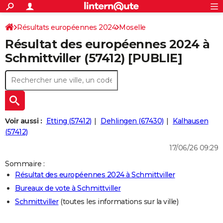
ACTUALITÉS
Connexion
S'inscrire
Résultats européennes 2024
Moselle
Rechercher
Société
Education
Villes
Politique
Faits Divers
Monde
+
SPORT
Résultat des européennes 2024 à
Football
Cyclisme
Forum
Coupe du monde 2026
Tennis
Rugby
CULTURE
Schmittviller (57412) [PUBLIE]
TNT
Cinéma
Musique
Programme TV
Streaming
Sorties cinéma
+
FINANCE
Impôts
Immobilier
Banque
Crédit
Retraite
Epargne
Risques naturels par ville
Assurance
AUTO
Réserver un essai
Berlines
Forum auto
Essais
Citadines
SUV
+
HIGH-TECH
Voir aussi :
Etting (57412)
Dehlingen (67430)
Kalhausen
Meilleur smartphone
Ordinateurs
Guide high-tech
Mobiles
Internet
Jeux vidéo
+
(57412)
BRICOLAGE
17/06/26 09:29
Aménagement intérieur
Cuisine
Jardinage
+
Forum
Extérieur
Salle de bains
Rangement
WEEK-END
Sommaire :
Escapades
Expositions
Week-end nature
Guides de France
Patrimoine
Musées
+
LIFESTYLE
Résultat des européennes 2024 à Schmittviller
Bureaux de vote à Schmittviller
Bien-être
Mode
+
Art de vivre
Loisirs
Modes de vie
SANTE
Schmittviller
(toutes les informations sur la ville)
Guide de la santé
Médicaments
+
Alimentation
Maladies
Sommeil
VOYAGE