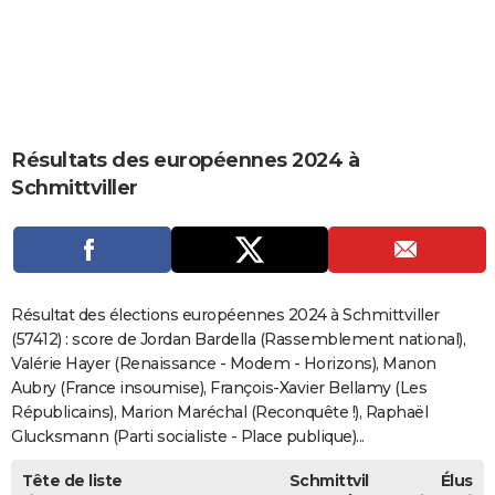
City break
Voyage de noces
Climat
Destinations
Voyage nature
Forum
+
PHOTO
GUIDES D'ACHAT
BONS PLANS
Résultats des européennes 2024 à
CARTE DE VOEUX
Schmittviller
Carte Bonne année
Carte Pâques
Carte de Noël
Carte Saint-Valentin
Carte d'anniversaire
DICTIONNAIRE
Biographies
Expressions
Dictionnaire
Citations
Proverbes
PROGRAMME TV
COPAINS D'AVANT
Résultat des élections européennes 2024 à Schmittviller
Se connecter
Collèges
Universités
Service militaire
S'inscrire
Lycées
Primaires
Entreprises
Avis de recherche
(57412) : score de Jordan Bardella (Rassemblement national),
AVIS DE DÉCÈS
Valérie Hayer (Renaissance - Modem - Horizons), Manon
FORUM
Aubry (France insoumise), François-Xavier Bellamy (Les
Républicains), Marion Maréchal (Reconquête !), Raphaël
Lifestyle
Sport
Television
Cinema
Bricolage
Culture
Auto
Voyage
Glucksmann (Parti socialiste - Place publique)...
Tête de liste
Schmittvil
Élus