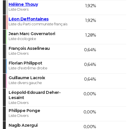
Hélène Thouy
1,92%
Liste Divers
Léon Deffontaines
1,92%
Liste du Parti communiste français
Jean Marc Governatori
1,28%
Liste écologiste
François Asselineau
0,64%
Liste Divers
Florian Philippot
0,64%
Liste d'extrême droite
Guillaume Lacroix
0,64%
Liste divers gauche
Léopold-Edouard Deher-
0,00%
Lesaint
Liste Divers
Philippe Ponge
0,00%
Liste Divers
Nagib Azergui
0,00%