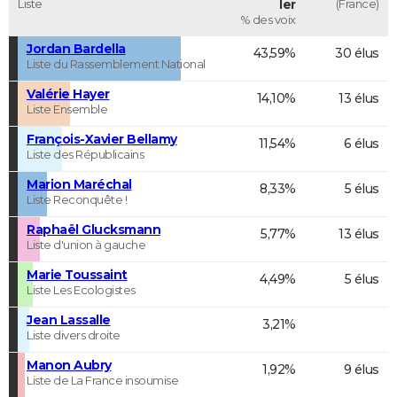
Liste
ler
(France)
% des voix
Jordan Bardella
43,59%
30 élus
Liste du Rassemblement National
Valérie Hayer
14,10%
13 élus
Liste Ensemble
François-Xavier Bellamy
11,54%
6 élus
Liste des Républicains
Marion Maréchal
8,33%
5 élus
Liste Reconquête !
Raphaël Glucksmann
5,77%
13 élus
Liste d'union à gauche
Marie Toussaint
4,49%
5 élus
Liste Les Ecologistes
Jean Lassalle
3,21%
Liste divers droite
Manon Aubry
1,92%
9 élus
Liste de La France insoumise