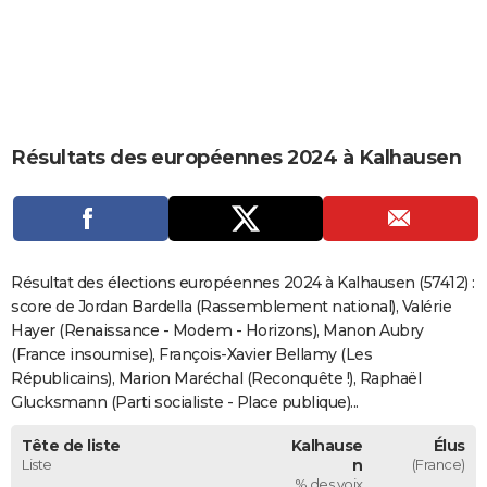
City break
Voyage de noces
Climat
Destinations
Voyage nature
Forum
+
PHOTO
GUIDES D'ACHAT
BONS PLANS
Résultats des européennes 2024 à Kalhausen
CARTE DE VOEUX
Carte Bonne année
Carte Pâques
Carte de Noël
Carte Saint-Valentin
Carte d'anniversaire
DICTIONNAIRE
Biographies
Expressions
Dictionnaire
Citations
Proverbes
PROGRAMME TV
Résultat des élections européennes 2024 à Kalhausen (57412) :
COPAINS D'AVANT
score de Jordan Bardella (Rassemblement national), Valérie
Hayer (Renaissance - Modem - Horizons), Manon Aubry
Se connecter
Collèges
Universités
Service militaire
S'inscrire
Lycées
Primaires
Entreprises
Avis de recherche
AVIS DE DÉCÈS
(France insoumise), François-Xavier Bellamy (Les
Républicains), Marion Maréchal (Reconquête !), Raphaël
FORUM
Glucksmann (Parti socialiste - Place publique)...
Lifestyle
Sport
Television
Cinema
Bricolage
Culture
Auto
Voyage
Tête de liste
Kalhause
Élus
Liste
n
(France)
% des voix