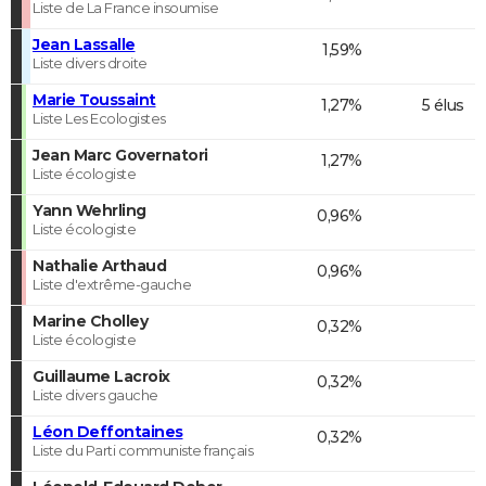
Liste de La France insoumise
Jean Lassalle
1,59%
Liste divers droite
Marie Toussaint
1,27%
5 élus
Liste Les Ecologistes
Jean Marc Governatori
1,27%
Liste écologiste
Yann Wehrling
0,96%
Liste écologiste
Nathalie Arthaud
0,96%
Liste d'extrême-gauche
Marine Cholley
0,32%
Liste écologiste
Guillaume Lacroix
0,32%
Liste divers gauche
Léon Deffontaines
0,32%
Liste du Parti communiste français