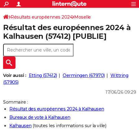
ACTUALITÉS
Connexion
S'inscrire
Résultats européennes 2024
Moselle
Rechercher
Société
Education
Villes
Politique
Faits Divers
Monde
+
SPORT
Résultat des européennes 2024 à
Football
Cyclisme
Forum
Coupe du monde 2026
Tennis
Rugby
CULTURE
Kalhausen (57412) [PUBLIE]
TNT
Cinéma
Musique
Programme TV
Streaming
Sorties cinéma
+
FINANCE
Impôts
Immobilier
Banque
Crédit
Retraite
Epargne
Risques naturels par ville
Assurance
AUTO
Réserver un essai
Berlines
Forum auto
Essais
Citadines
SUV
+
HIGH-TECH
Voir aussi :
Etting (57412)
Oermingen (67970)
Wittring
Meilleur smartphone
Ordinateurs
Guide high-tech
Mobiles
Internet
Jeux vidéo
+
(57905)
BRICOLAGE
17/06/26 09:29
Aménagement intérieur
Cuisine
Jardinage
+
Forum
Extérieur
Salle de bains
Rangement
WEEK-END
Sommaire :
Escapades
Expositions
Week-end nature
Guides de France
Patrimoine
Musées
+
LIFESTYLE
Résultat des européennes 2024 à Kalhausen
Bureaux de vote à Kalhausen
Bien-être
Mode
+
Art de vivre
Loisirs
Modes de vie
SANTE
Kalhausen
(toutes les informations sur la ville)
Guide de la santé
Médicaments
+
Alimentation
Maladies
Sommeil
VOYAGE