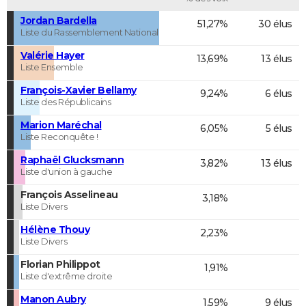
Jordan Bardella
51,27%
30 élus
Liste du Rassemblement National
Valérie Hayer
13,69%
13 élus
Liste Ensemble
François-Xavier Bellamy
9,24%
6 élus
Liste des Républicains
Marion Maréchal
6,05%
5 élus
Liste Reconquête !
Raphaël Glucksmann
3,82%
13 élus
Liste d'union à gauche
François Asselineau
3,18%
Liste Divers
Hélène Thouy
2,23%
Liste Divers
Florian Philippot
1,91%
Liste d'extrême droite
Manon Aubry
1,59%
9 élus