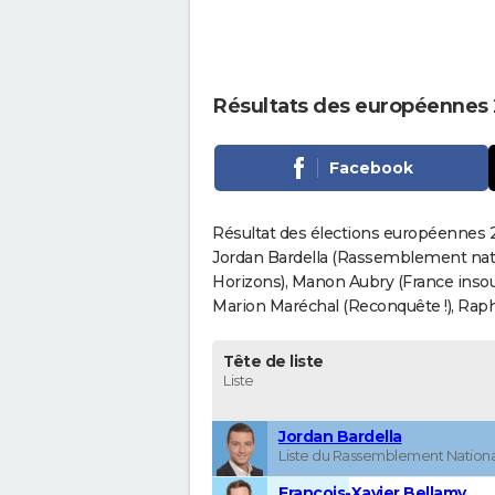
Résultats des européennes
Facebook
Résultat des élections européennes 
Jordan Bardella (Rassemblement nati
Horizons), Manon Aubry (France insou
Marion Maréchal (Reconquête !), Rapha
Tête de liste
Liste
Jordan Bardella
Liste du Rassemblement Nationa
François-Xavier Bellamy