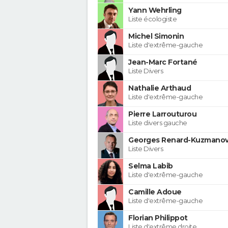
Yann Wehrling
Liste écologiste
Michel Simonin
Liste d'extrême-gauche
Jean-Marc Fortané
Liste Divers
Nathalie Arthaud
Liste d'extrême-gauche
Pierre Larrouturou
Liste divers gauche
Georges Renard-Kuzmanov
Liste Divers
Selma Labib
Liste d'extrême-gauche
Camille Adoue
Liste d'extrême-gauche
Florian Philippot
Liste d'extrême droite