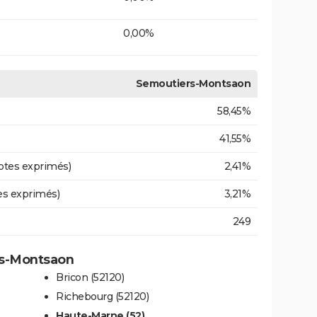
0,00%
Semoutiers-Montsaon
58,45%
41,55%
otes exprimés)
2,41%
es exprimés)
3,21%
249
rs-Montsaon
Bricon (52120)
Richebourg (52120)
Haute-Marne (52)