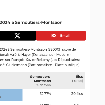
 2024 à Semoutiers-Montsaon
Email
2024 à Semoutiers-Montsaon (52000) : score de
onal), Valérie Hayer (Renaissance - Modem -
mise), François-Xavier Bellamy (Les Républicains),
ël Glucksmann (Parti socialiste - Place publique)...
Semoutiers-
Élus
Montsaon
(France)
% des voix
52,77%
30 élus
l