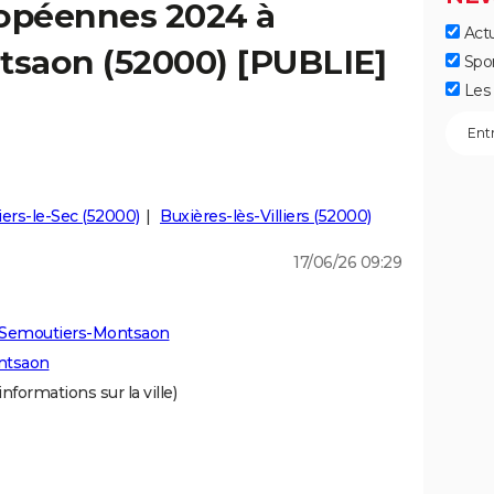
ropéennes 2024 à
Actu
saon (52000) [PUBLIE]
Spo
Les 
liers-le-Sec (52000)
Buxières-lès-Villiers (52000)
17/06/26 09:29
à Semoutiers-Montsaon
ntsaon
informations sur la ville)