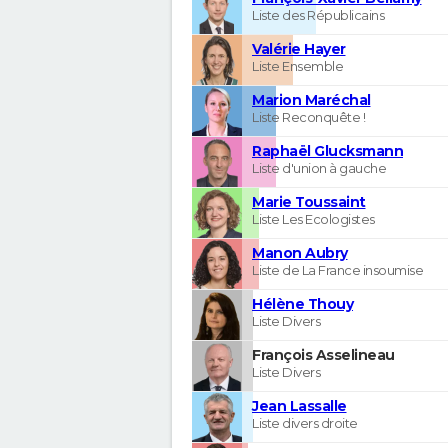
Liste des Républicains
Valérie Hayer
Liste Ensemble
Marion Maréchal
Liste Reconquête !
Raphaël Glucksmann
Liste d'union à gauche
Marie Toussaint
Liste Les Ecologistes
Manon Aubry
Liste de La France insoumise
Hélène Thouy
Liste Divers
François Asselineau
Liste Divers
Jean Lassalle
Liste divers droite