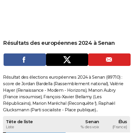
City break
Voyage de noces
Climat
Destinations
Voyage nature
Forum
+
PHOTO
GUIDES D'ACHAT
BONS PLANS
Résultats des européennes 2024 à Senan
CARTE DE VOEUX
Carte Bonne année
Carte Pâques
Carte de Noël
Carte Saint-Valentin
Carte d'anniversaire
DICTIONNAIRE
Biographies
Expressions
Dictionnaire
Citations
Proverbes
PROGRAMME TV
Résultat des élections européennes 2024 à Senan (89710) :
COPAINS D'AVANT
score de Jordan Bardella (Rassemblement national), Valérie
Hayer (Renaissance - Modem - Horizons), Manon Aubry
Se connecter
Collèges
Universités
Service militaire
S'inscrire
Lycées
Primaires
Entreprises
Avis de recherche
AVIS DE DÉCÈS
(France insoumise), François-Xavier Bellamy (Les
Républicains), Marion Maréchal (Reconquête !), Raphaël
FORUM
Glucksmann (Parti socialiste - Place publique)...
Lifestyle
Sport
Television
Cinema
Bricolage
Culture
Auto
Voyage
Tête de liste
Senan
Élus
Liste
% des voix
(France)