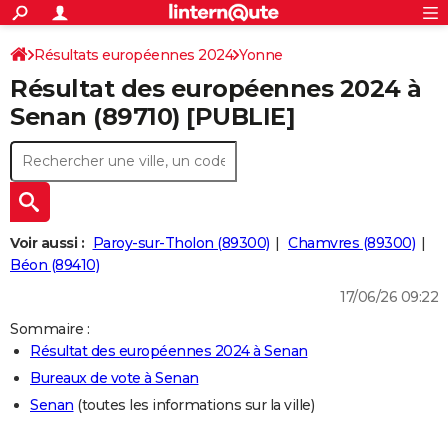
ACTUALITÉS
Connexion
S'inscrire
Résultats européennes 2024
Yonne
Rechercher
Société
Education
Villes
Politique
Faits Divers
Monde
+
SPORT
Résultat des européennes 2024 à
Football
Cyclisme
Forum
Coupe du monde 2026
Tennis
Rugby
CULTURE
Senan (89710) [PUBLIE]
TNT
Cinéma
Musique
Programme TV
Streaming
Sorties cinéma
+
FINANCE
Impôts
Immobilier
Banque
Crédit
Retraite
Epargne
Risques naturels par ville
Assurance
AUTO
Réserver un essai
Berlines
Forum auto
Essais
Citadines
SUV
+
HIGH-TECH
Voir aussi :
Paroy-sur-Tholon (89300)
Chamvres (89300)
Meilleur smartphone
Ordinateurs
Guide high-tech
Mobiles
Internet
Jeux vidéo
+
Béon (89410)
BRICOLAGE
17/06/26 09:22
Aménagement intérieur
Cuisine
Jardinage
+
Forum
Extérieur
Salle de bains
Rangement
WEEK-END
Sommaire :
Escapades
Expositions
Week-end nature
Guides de France
Patrimoine
Musées
+
LIFESTYLE
Résultat des européennes 2024 à Senan
Bureaux de vote à Senan
Bien-être
Mode
+
Art de vivre
Loisirs
Modes de vie
SANTE
Senan
(toutes les informations sur la ville)
Guide de la santé
Médicaments
+
Alimentation
Maladies
Sommeil
VOYAGE