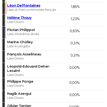
Léon Deffontaines
1,85%
Liste du Parti communiste français
Hélène Thouy
1,23%
Liste Divers
Florian Philippot
0,93%
Liste d'extrême droite
Marine Cholley
0,31%
Liste écologiste
François Asselineau
0,31%
Liste Divers
Léopold-Edouard Deher-
0,00%
Lesaint
Liste Divers
Philippe Ponge
0,00%
Liste Divers
Nagib Azergui
0,00%
Liste Divers
Olivier Terrien
0,00%