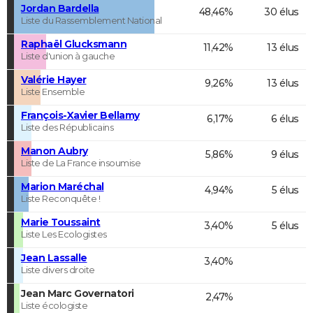
Jordan Bardella
48,46%
30 élus
Liste du Rassemblement National
Raphaël Glucksmann
11,42%
13 élus
Liste d'union à gauche
Valérie Hayer
9,26%
13 élus
Liste Ensemble
François-Xavier Bellamy
6,17%
6 élus
Liste des Républicains
Manon Aubry
5,86%
9 élus
Liste de La France insoumise
Marion Maréchal
4,94%
5 élus
Liste Reconquête !
Marie Toussaint
3,40%
5 élus
Liste Les Ecologistes
Jean Lassalle
3,40%
Liste divers droite
Jean Marc Governatori
2,47%
Liste écologiste