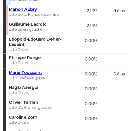
Manon Aubry
2,13%
9 élus
Liste de La France insoumise
Guillaume Lacroix
2,13%
Liste divers gauche
Léopold-Edouard Deher-
0,00%
Lesaint
Liste Divers
Philippe Ponge
0,00%
Liste Divers
Marie Toussaint
0,00%
5 élus
Liste Les Ecologistes
Nagib Azergui
0,00%
Liste Divers
Olivier Terrien
0,00%
Liste d'extrême-gauche
Caroline Zorn
0,00%
Liste Divers