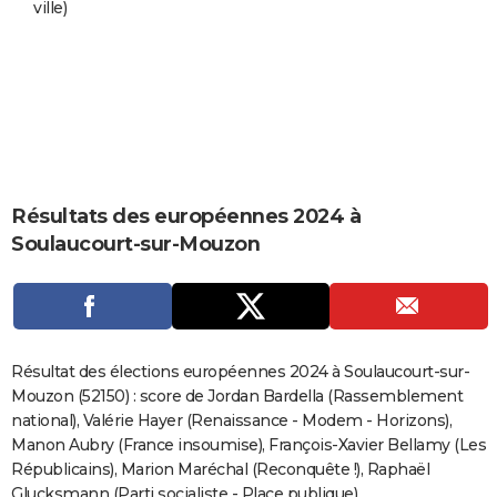
ville)
City break
Voyage de noces
Climat
Destinations
Voyage nature
Forum
+
PHOTO
GUIDES D'ACHAT
BONS PLANS
CARTE DE VOEUX
Carte Bonne année
Carte Pâques
Carte de Noël
Carte Saint-Valentin
Carte d'anniversaire
DICTIONNAIRE
Résultats des européennes 2024 à
Soulaucourt-sur-Mouzon
Biographies
Expressions
Dictionnaire
Citations
Proverbes
PROGRAMME TV
COPAINS D'AVANT
Se connecter
Collèges
Universités
Service militaire
S'inscrire
Lycées
Primaires
Entreprises
Avis de recherche
AVIS DE DÉCÈS
Résultat des élections européennes 2024 à Soulaucourt-sur-
FORUM
Mouzon (52150) : score de Jordan Bardella (Rassemblement
national), Valérie Hayer (Renaissance - Modem - Horizons),
Lifestyle
Sport
Television
Cinema
Bricolage
Culture
Auto
Voyage
Manon Aubry (France insoumise), François-Xavier Bellamy (Les
Républicains), Marion Maréchal (Reconquête !), Raphaël
Glucksmann (Parti socialiste - Place publique)...