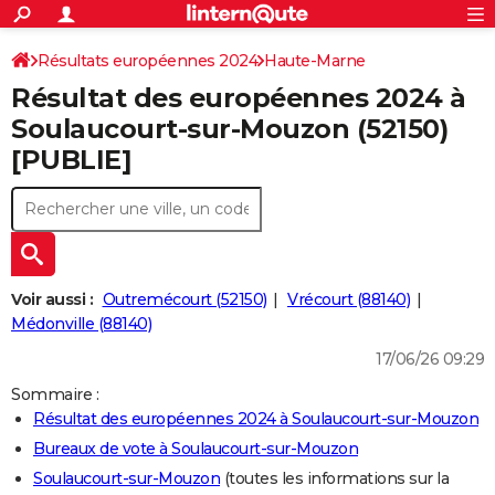
ACTUALITÉS
Connexion
S'inscrire
Résultats européennes 2024
Haute-Marne
Rechercher
Société
Education
Villes
Politique
Faits Divers
Monde
+
SPORT
Résultat des européennes 2024 à
Football
Cyclisme
Forum
Coupe du monde 2026
Tennis
Rugby
CULTURE
Soulaucourt-sur-Mouzon (52150)
[PUBLIE]
TNT
Cinéma
Musique
Programme TV
Streaming
Sorties cinéma
+
FINANCE
Impôts
Immobilier
Banque
Crédit
Retraite
Epargne
Risques naturels par ville
Assurance
AUTO
Réserver un essai
Berlines
Forum auto
Essais
Citadines
SUV
+
HIGH-TECH
Meilleur smartphone
Ordinateurs
Guide high-tech
Mobiles
Internet
Jeux vidéo
+
BRICOLAGE
Voir aussi :
Outremécourt (52150)
Vrécourt (88140)
Médonville (88140)
Aménagement intérieur
Cuisine
Jardinage
+
Forum
Extérieur
Salle de bains
Rangement
WEEK-END
17/06/26 09:29
Escapades
Expositions
Week-end nature
Guides de France
Patrimoine
Musées
+
LIFESTYLE
Sommaire :
Résultat des européennes 2024 à Soulaucourt-sur-Mouzon
Bien-être
Mode
+
Art de vivre
Loisirs
Modes de vie
SANTE
Bureaux de vote à Soulaucourt-sur-Mouzon
Guide de la santé
Médicaments
+
Alimentation
Maladies
Sommeil
VOYAGE
Soulaucourt-sur-Mouzon
(toutes les informations sur la