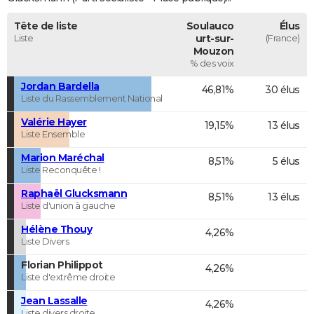
Tête de liste
Soulauco
Élus
Liste
urt-sur-
(France)
Mouzon
% des voix
Jordan Bardella
46,81%
30 élus
Liste du Rassemblement National
Valérie Hayer
19,15%
13 élus
Liste Ensemble
Marion Maréchal
8,51%
5 élus
Liste Reconquête !
Raphaël Glucksmann
8,51%
13 élus
Liste d'union à gauche
Hélène Thouy
4,26%
Liste Divers
Florian Philippot
4,26%
Liste d'extrême droite
Jean Lassalle
4,26%
Liste divers droite