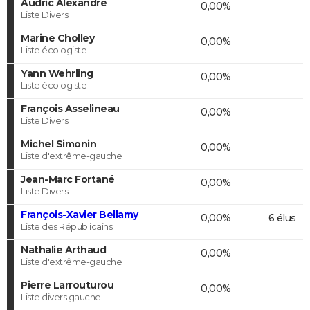
Audric Alexandre
0,00%
Liste Divers
Marine Cholley
0,00%
Liste écologiste
Yann Wehrling
0,00%
Liste écologiste
François Asselineau
0,00%
Liste Divers
Michel Simonin
0,00%
Liste d'extrême-gauche
Jean-Marc Fortané
0,00%
Liste Divers
François-Xavier Bellamy
0,00%
6 élus
Liste des Républicains
Nathalie Arthaud
0,00%
Liste d'extrême-gauche
Pierre Larrouturou
0,00%
Liste divers gauche