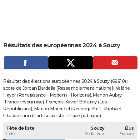
City break
Voyage de noces
Climat
Destinations
Voyage nature
Forum
+
PHOTO
GUIDES D'ACHAT
BONS PLANS
Résultats des européennes 2024 à Souzy
CARTE DE VOEUX
Carte Bonne année
Carte Pâques
Carte de Noël
Carte Saint-Valentin
Carte d'anniversaire
DICTIONNAIRE
Biographies
Expressions
Dictionnaire
Citations
Proverbes
PROGRAMME TV
Résultat des élections européennes 2024 à Souzy (69610) :
COPAINS D'AVANT
score de Jordan Bardella (Rassemblement national), Valérie
Hayer (Renaissance - Modem - Horizons), Manon Aubry
Se connecter
Collèges
Universités
Service militaire
S'inscrire
Lycées
Primaires
Entreprises
Avis de recherche
AVIS DE DÉCÈS
(France insoumise), François-Xavier Bellamy (Les
Républicains), Marion Maréchal (Reconquête !), Raphaël
FORUM
Glucksmann (Parti socialiste - Place publique)...
Lifestyle
Sport
Television
Cinema
Bricolage
Culture
Auto
Voyage
Tête de liste
Souzy
Élus
Liste
% des voix
(France)