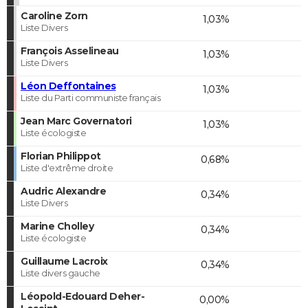
Caroline Zorn
1,03%
Liste Divers
François Asselineau
1,03%
Liste Divers
Léon Deffontaines
1,03%
Liste du Parti communiste français
Jean Marc Governatori
1,03%
Liste écologiste
Florian Philippot
0,68%
Liste d'extrême droite
Audric Alexandre
0,34%
Liste Divers
Marine Cholley
0,34%
Liste écologiste
Guillaume Lacroix
0,34%
Liste divers gauche
Léopold-Edouard Deher-
0,00%