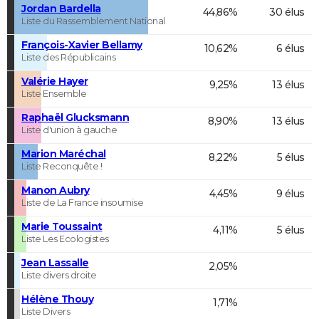
Jordan Bardella
44,86%
30 élus
Liste du Rassemblement National
François-Xavier Bellamy
10,62%
6 élus
Liste des Républicains
Valérie Hayer
9,25%
13 élus
Liste Ensemble
Raphaël Glucksmann
8,90%
13 élus
Liste d'union à gauche
Marion Maréchal
8,22%
5 élus
Liste Reconquête !
Manon Aubry
4,45%
9 élus
Liste de La France insoumise
Marie Toussaint
4,11%
5 élus
Liste Les Ecologistes
Jean Lassalle
2,05%
Liste divers droite
Hélène Thouy
1,71%
Liste Divers