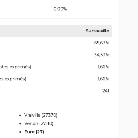
0,00%
Surtauville
65,67%
34,33%
otes exprimés)
1,66%
es exprimés)
1,66%
241
Vraiville (27370)
Venon (27110)
Eure (27)