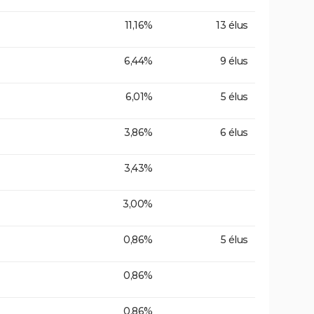
11,16%
13 élus
6,44%
9 élus
6,01%
5 élus
3,86%
6 élus
3,43%
3,00%
0,86%
5 élus
0,86%
0,86%