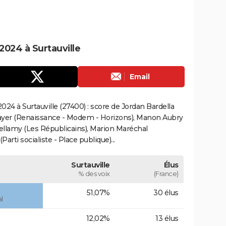
024 à Surtauville
Email
24 à Surtauville (27400) : score de Jordan Bardella
ayer (Renaissance - Modem - Horizons), Manon Aubry
Bellamy (Les Républicains), Marion Maréchal
rti socialiste - Place publique)...
Surtauville
Élus
% des voix
(France)
51,07%
30 élus
l
12,02%
13 élus