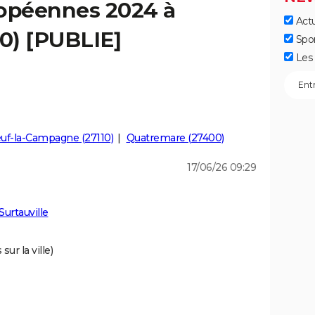
ropéennes 2024 à
Actu
00) [PUBLIE]
Spo
Les 
uf-la-Campagne (27110)
Quatremare (27400)
17/06/26 09:29
urtauville
ur la ville)