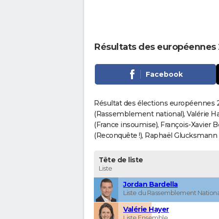
Résultats des européennes 2
Facebook
Résultat des élections européennes 20
(Rassemblement national), Valérie H
(France insoumise), François-Xavier 
(Reconquête !), Raphaël Glucksmann (Pa
Tête de liste
Liste
Jordan Bardella
Liste du Rassemblement Nationa
Valérie Hayer
Liste Ensemble