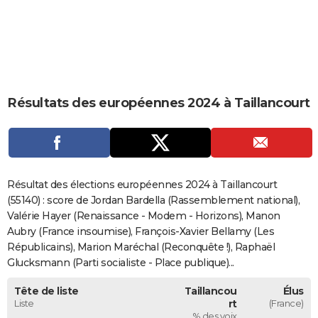
City break
Voyage de noces
Climat
Destinations
Voyage nature
Forum
+
PHOTO
GUIDES D'ACHAT
BONS PLANS
Résultats des européennes 2024 à Taillancourt
CARTE DE VOEUX
Carte Bonne année
Carte Pâques
Carte de Noël
Carte Saint-Valentin
Carte d'anniversaire
DICTIONNAIRE
Biographies
Expressions
Dictionnaire
Citations
Proverbes
PROGRAMME TV
Résultat des élections européennes 2024 à Taillancourt
COPAINS D'AVANT
(55140) : score de Jordan Bardella (Rassemblement national),
Valérie Hayer (Renaissance - Modem - Horizons), Manon
Se connecter
Collèges
Universités
Service militaire
S'inscrire
Lycées
Primaires
Entreprises
Avis de recherche
AVIS DE DÉCÈS
Aubry (France insoumise), François-Xavier Bellamy (Les
Républicains), Marion Maréchal (Reconquête !), Raphaël
FORUM
Glucksmann (Parti socialiste - Place publique)...
Lifestyle
Sport
Television
Cinema
Bricolage
Culture
Auto
Voyage
Tête de liste
Taillancou
Élus
Liste
rt
(France)
% des voix