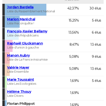
Jordan Bardella
42,37%
30 élus
Liste du Rassemblement National
Marion Maréchal
15,25%
5 élus
Liste Reconquête !
François-Xavier Bellamy
13,56%
6 élus
Liste des Républicains
Raphaël Glucksmann
8,47%
13 élus
Liste d'union à gauche
Manon Aubry
5,08%
9 élus
Liste de La France insoumise
Valérie Hayer
5,08%
13 élus
Liste Ensemble
Marie Toussaint
1,69%
5 élus
Liste Les Ecologistes
Hélène Thouy
1,69%
Liste Divers
Florian Philippot
1,69%