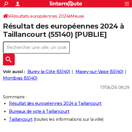
ACTUALITÉS
Connexion
S'inscrire
Résultats européennes 2024
Meuse
Rechercher
Société
Education
Villes
Politique
Faits Divers
Monde
+
SPORT
Résultat des européennes 2024 à
Football
Cyclisme
Forum
Coupe du monde 2026
Tennis
Rugby
CULTURE
Taillancourt (55140) [PUBLIE]
TNT
Cinéma
Musique
Programme TV
Streaming
Sorties cinéma
+
FINANCE
Impôts
Immobilier
Banque
Crédit
Retraite
Epargne
Risques naturels par ville
Assurance
AUTO
Réserver un essai
Berlines
Forum auto
Essais
Citadines
SUV
+
HIGH-TECH
Voir aussi :
Burey-la-Côte (55140)
Maxey-sur-Vaise (55140)
Meilleur smartphone
Ordinateurs
Guide high-tech
Mobiles
Internet
Jeux vidéo
+
Montbras (55140)
BRICOLAGE
17/06/26 09:29
Aménagement intérieur
Cuisine
Jardinage
+
Forum
Extérieur
Salle de bains
Rangement
WEEK-END
Sommaire :
Escapades
Expositions
Week-end nature
Guides de France
Patrimoine
Musées
+
LIFESTYLE
Résultat des européennes 2024 à Taillancourt
Bureaux de vote à Taillancourt
Bien-être
Mode
+
Art de vivre
Loisirs
Modes de vie
SANTE
Taillancourt
(toutes les informations sur la ville)
Guide de la santé
Médicaments
+
Alimentation
Maladies
Sommeil
VOYAGE