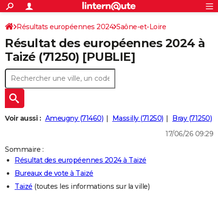
ACTUALITÉS
Connexion
S'inscrire
Résultats européennes 2024
Saône-et-Loire
Rechercher
Société
Education
Villes
Politique
Faits Divers
Monde
+
SPORT
Résultat des européennes 2024 à
Football
Cyclisme
Forum
Coupe du monde 2026
Tennis
Rugby
CULTURE
Taizé (71250) [PUBLIE]
TNT
Cinéma
Musique
Programme TV
Streaming
Sorties cinéma
+
FINANCE
Impôts
Immobilier
Banque
Crédit
Retraite
Epargne
Risques naturels par ville
Assurance
AUTO
Réserver un essai
Berlines
Forum auto
Essais
Citadines
SUV
+
HIGH-TECH
Voir aussi :
Ameugny (71460)
Massilly (71250)
Bray (71250)
Meilleur smartphone
Ordinateurs
Guide high-tech
Mobiles
Internet
Jeux vidéo
+
BRICOLAGE
17/06/26 09:29
Aménagement intérieur
Cuisine
Jardinage
+
Forum
Extérieur
Salle de bains
Rangement
Sommaire :
WEEK-END
Résultat des européennes 2024 à Taizé
Escapades
Expositions
Week-end nature
Guides de France
Patrimoine
Musées
+
LIFESTYLE
Bureaux de vote à Taizé
Taizé
(toutes les informations sur la ville)
Bien-être
Mode
+
Art de vivre
Loisirs
Modes de vie
SANTE
Guide de la santé
Médicaments
+
Alimentation
Maladies
Sommeil
VOYAGE