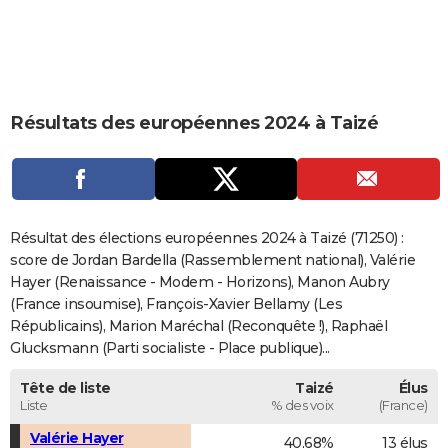
City break
Voyage de noces
Climat
Destinations
Voyage nature
Forum
+
PHOTO
GUIDES D'ACHAT
BONS PLANS
Résultats des européennes 2024 à Taizé
CARTE DE VOEUX
Carte Bonne année
Carte Pâques
Carte de Noël
Carte Saint-Valentin
Carte d'anniversaire
DICTIONNAIRE
Biographies
Expressions
Dictionnaire
Citations
Proverbes
PROGRAMME TV
Résultat des élections européennes 2024 à Taizé (71250) :
score de Jordan Bardella (Rassemblement national), Valérie
COPAINS D'AVANT
Hayer (Renaissance - Modem - Horizons), Manon Aubry
(France insoumise), François-Xavier Bellamy (Les
Se connecter
Collèges
Universités
Service militaire
S'inscrire
Lycées
Primaires
Entreprises
Avis de recherche
AVIS DE DÉCÈS
Républicains), Marion Maréchal (Reconquête !), Raphaël
Glucksmann (Parti socialiste - Place publique)...
FORUM
Lifestyle
Sport
Television
Cinema
Bricolage
Culture
Auto
Voyage
Tête de liste
Taizé
Élus
Liste
% des voix
(France)
Valérie Hayer
40,68%
13 élus