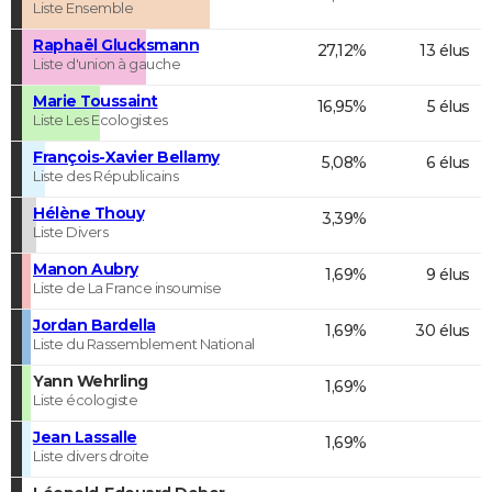
Liste Ensemble
Raphaël Glucksmann
27,12%
13 élus
Liste d'union à gauche
Marie Toussaint
16,95%
5 élus
Liste Les Ecologistes
François-Xavier Bellamy
5,08%
6 élus
Liste des Républicains
Hélène Thouy
3,39%
Liste Divers
Manon Aubry
1,69%
9 élus
Liste de La France insoumise
Jordan Bardella
1,69%
30 élus
Liste du Rassemblement National
Yann Wehrling
1,69%
Liste écologiste
Jean Lassalle
1,69%
Liste divers droite