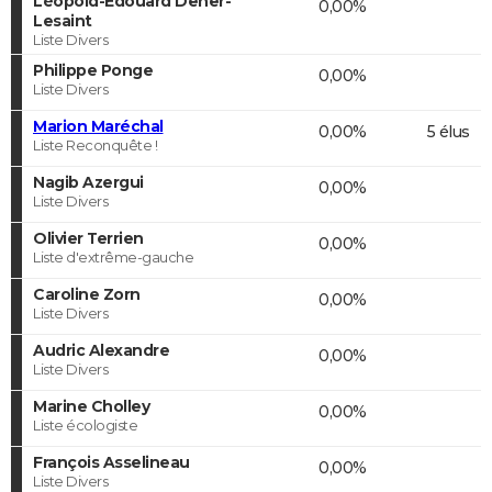
Léopold-Edouard Deher-
0,00%
Lesaint
Liste Divers
Philippe Ponge
0,00%
Liste Divers
Marion Maréchal
0,00%
5 élus
Liste Reconquête !
Nagib Azergui
0,00%
Liste Divers
Olivier Terrien
0,00%
Liste d'extrême-gauche
Caroline Zorn
0,00%
Liste Divers
Audric Alexandre
0,00%
Liste Divers
Marine Cholley
0,00%
Liste écologiste
François Asselineau
0,00%
Liste Divers