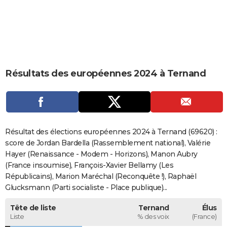
City break
Voyage de noces
Climat
Destinations
Voyage nature
Forum
+
PHOTO
GUIDES D'ACHAT
BONS PLANS
Résultats des européennes 2024 à Ternand
CARTE DE VOEUX
Carte Bonne année
Carte Pâques
Carte de Noël
Carte Saint-Valentin
Carte d'anniversaire
DICTIONNAIRE
Biographies
Expressions
Dictionnaire
Citations
Proverbes
PROGRAMME TV
Résultat des élections européennes 2024 à Ternand (69620) :
COPAINS D'AVANT
score de Jordan Bardella (Rassemblement national), Valérie
Hayer (Renaissance - Modem - Horizons), Manon Aubry
Se connecter
Collèges
Universités
Service militaire
S'inscrire
Lycées
Primaires
Entreprises
Avis de recherche
AVIS DE DÉCÈS
(France insoumise), François-Xavier Bellamy (Les
Républicains), Marion Maréchal (Reconquête !), Raphaël
FORUM
Glucksmann (Parti socialiste - Place publique)...
Lifestyle
Sport
Television
Cinema
Bricolage
Culture
Auto
Voyage
Tête de liste
Ternand
Élus
Liste
% des voix
(France)