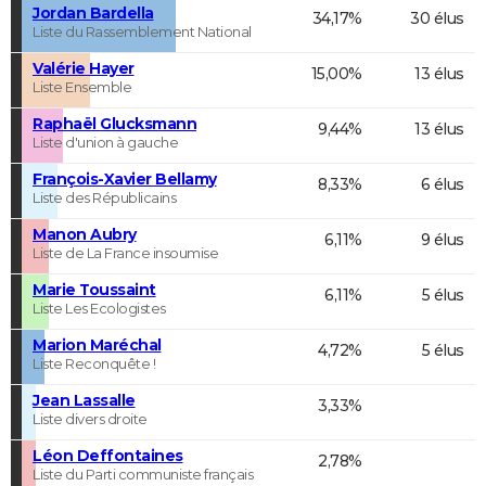
Jordan Bardella
34,17%
30 élus
Liste du Rassemblement National
Valérie Hayer
15,00%
13 élus
Liste Ensemble
Raphaël Glucksmann
9,44%
13 élus
Liste d'union à gauche
François-Xavier Bellamy
8,33%
6 élus
Liste des Républicains
Manon Aubry
6,11%
9 élus
Liste de La France insoumise
Marie Toussaint
6,11%
5 élus
Liste Les Ecologistes
Marion Maréchal
4,72%
5 élus
Liste Reconquête !
Jean Lassalle
3,33%
Liste divers droite
Léon Deffontaines
2,78%
Liste du Parti communiste français