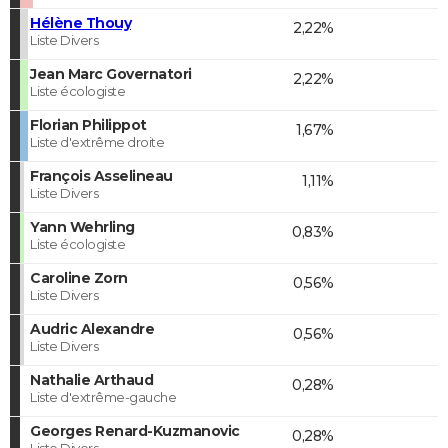
Hélène Thouy
2,22%
Liste Divers
Jean Marc Governatori
2,22%
Liste écologiste
Florian Philippot
1,67%
Liste d'extrême droite
François Asselineau
1,11%
Liste Divers
Yann Wehrling
0,83%
Liste écologiste
Caroline Zorn
0,56%
Liste Divers
Audric Alexandre
0,56%
Liste Divers
Nathalie Arthaud
0,28%
Liste d'extrême-gauche
Georges Renard-Kuzmanovic
0,28%
Liste Divers