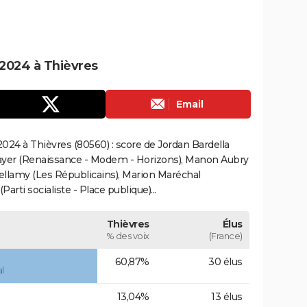
2024 à Thièvres
Email
024 à Thièvres (80560) : score de Jordan Bardella
ayer (Renaissance - Modem - Horizons), Manon Aubry
Bellamy (Les Républicains), Marion Maréchal
rti socialiste - Place publique)...
Thièvres
Élus
% des voix
(France)
60,87%
30 élus
l
13,04%
13 élus