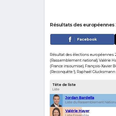
Résultats des européennes 
Facebook
Résultat des élections européennes 2
(Rassemblement national), Valérie H
(France insoumise), François-Xavier 
(Reconquête !), Raphaël Glucksmann (Pa
Tête de liste
Liste
Jordan Bardella
Liste du Rassemblement Nationa
Valérie Hayer
Liste Ensemble