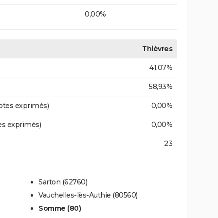
0,00%
Thièvres
41,07%
58,93%
otes exprimés)
0,00%
es exprimés)
0,00%
23
Sarton (62760)
Vauchelles-lès-Authie (80560)
Somme (80)