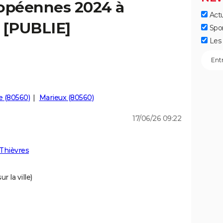
ropéennes 2024 à
Actu
 [PUBLIE]
Spo
Les 
e (80560)
Marieux (80560)
17/06/26 09:22
Thièvres
r la ville)