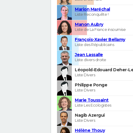
Marion Maréchal
Liste Reconquête !
Manon Aubry
Liste de La France insoumise
François-Xavier Bellamy
Liste des Républicains
Jean Lassalle
Liste divers droite
Léopold-Edouard Deher-Le
Liste Divers
Philippe Ponge
Liste Divers
Marie Toussaint
Liste Les Ecologistes
Nagib Azergui
Liste Divers
Hélène Thouy