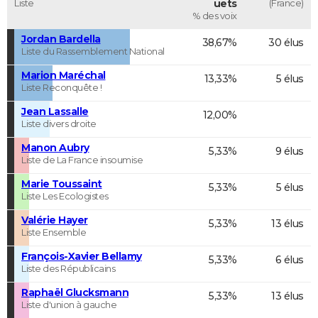
Liste
uets
(France)
% des voix
Jordan Bardella
38,67%
30 élus
Liste du Rassemblement National
Marion Maréchal
13,33%
5 élus
Liste Reconquête !
Jean Lassalle
12,00%
Liste divers droite
Manon Aubry
5,33%
9 élus
Liste de La France insoumise
Marie Toussaint
5,33%
5 élus
Liste Les Ecologistes
Valérie Hayer
5,33%
13 élus
Liste Ensemble
François-Xavier Bellamy
5,33%
6 élus
Liste des Républicains
Raphaël Glucksmann
5,33%
13 élus
Liste d'union à gauche