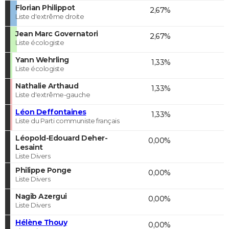
Florian Philippot
2,67%
Liste d'extrême droite
Jean Marc Governatori
2,67%
Liste écologiste
Yann Wehrling
1,33%
Liste écologiste
Nathalie Arthaud
1,33%
Liste d'extrême-gauche
Léon Deffontaines
1,33%
Liste du Parti communiste français
Léopold-Edouard Deher-
0,00%
Lesaint
Liste Divers
Philippe Ponge
0,00%
Liste Divers
Nagib Azergui
0,00%
Liste Divers
Hélène Thouy
0,00%