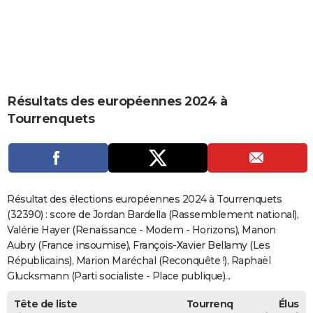
City break
Voyage de noces
Climat
Destinations
Voyage nature
Forum
+
PHOTO
GUIDES D'ACHAT
BONS PLANS
Résultats des européennes 2024 à
CARTE DE VOEUX
Tourrenquets
Carte Bonne année
Carte Pâques
Carte de Noël
Carte Saint-Valentin
Carte d'anniversaire
DICTIONNAIRE
Biographies
Expressions
Dictionnaire
Citations
Proverbes
PROGRAMME TV
COPAINS D'AVANT
Résultat des élections européennes 2024 à Tourrenquets
Se connecter
Collèges
Universités
Service militaire
S'inscrire
Lycées
Primaires
Entreprises
Avis de recherche
(32390) : score de Jordan Bardella (Rassemblement national),
AVIS DE DÉCÈS
Valérie Hayer (Renaissance - Modem - Horizons), Manon
FORUM
Aubry (France insoumise), François-Xavier Bellamy (Les
Républicains), Marion Maréchal (Reconquête !), Raphaël
Lifestyle
Sport
Television
Cinema
Bricolage
Culture
Auto
Voyage
Glucksmann (Parti socialiste - Place publique)...
Tête de liste
Tourrenq
Élus