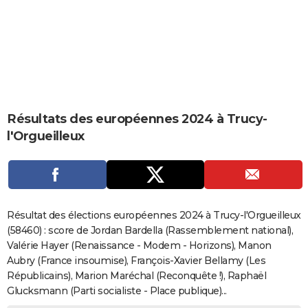
City break
Voyage de noces
Climat
Destinations
Voyage nature
Forum
+
PHOTO
GUIDES D'ACHAT
BONS PLANS
CARTE DE VOEUX
Résultats des européennes 2024 à Trucy-
Carte Bonne année
Carte Pâques
Carte de Noël
Carte Saint-Valentin
Carte d'anniversaire
DICTIONNAIRE
l'Orgueilleux
Biographies
Expressions
Dictionnaire
Citations
Proverbes
PROGRAMME TV
COPAINS D'AVANT
Se connecter
Collèges
Universités
Service militaire
S'inscrire
Lycées
Primaires
Entreprises
Avis de recherche
AVIS DE DÉCÈS
Résultat des élections européennes 2024 à Trucy-l'Orgueilleux
(58460) : score de Jordan Bardella (Rassemblement national),
FORUM
Valérie Hayer (Renaissance - Modem - Horizons), Manon
Aubry (France insoumise), François-Xavier Bellamy (Les
Lifestyle
Sport
Television
Cinema
Bricolage
Culture
Auto
Voyage
Républicains), Marion Maréchal (Reconquête !), Raphaël
Glucksmann (Parti socialiste - Place publique)...