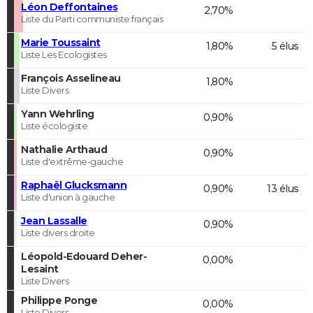
Léon Deffontaines
2,70%
Liste du Parti communiste français
Marie Toussaint
1,80%
5 élus
Liste Les Ecologistes
François Asselineau
1,80%
Liste Divers
Yann Wehrling
0,90%
Liste écologiste
Nathalie Arthaud
0,90%
Liste d'extrême-gauche
Raphaël Glucksmann
0,90%
13 élus
Liste d'union à gauche
Jean Lassalle
0,90%
Liste divers droite
Léopold-Edouard Deher-
0,00%
Lesaint
Liste Divers
Philippe Ponge
0,00%
Liste Divers