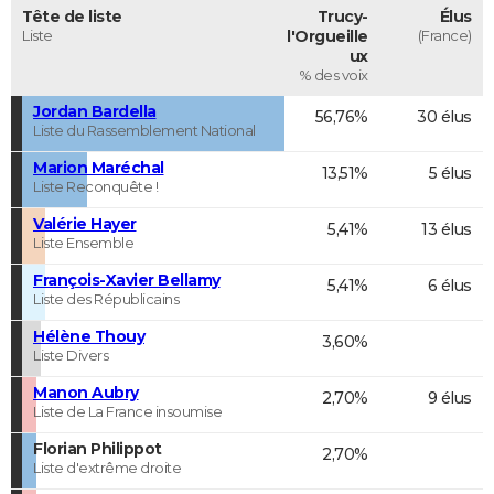
Tête de liste
Trucy-
Élus
Liste
l'Orgueille
(France)
ux
% des voix
Jordan Bardella
56,76%
30 élus
Liste du Rassemblement National
Marion Maréchal
13,51%
5 élus
Liste Reconquête !
Valérie Hayer
5,41%
13 élus
Liste Ensemble
François-Xavier Bellamy
5,41%
6 élus
Liste des Républicains
Hélène Thouy
3,60%
Liste Divers
Manon Aubry
2,70%
9 élus
Liste de La France insoumise
Florian Philippot
2,70%
Liste d'extrême droite