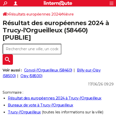
ACTUALITÉS
Connexion
S'inscrire
Résultats européennes 2024
Nièvre
Rechercher
Société
Education
Villes
Politique
Faits Divers
Monde
+
SPORT
Résultat des européennes 2024 à
Football
Cyclisme
Forum
Coupe du monde 2026
Tennis
Rugby
CULTURE
Trucy-l'Orgueilleux (58460)
[PUBLIE]
TNT
Cinéma
Musique
Programme TV
Streaming
Sorties cinéma
+
FINANCE
Impôts
Immobilier
Banque
Crédit
Retraite
Epargne
Risques naturels par ville
Assurance
AUTO
Réserver un essai
Berlines
Forum auto
Essais
Citadines
SUV
+
HIGH-TECH
Meilleur smartphone
Ordinateurs
Guide high-tech
Mobiles
Internet
Jeux vidéo
+
BRICOLAGE
Voir aussi :
Corvol-l'Orgueilleux (58460)
Billy-sur-Oisy
(58500)
Oisy (58500)
Aménagement intérieur
Cuisine
Jardinage
+
Forum
Extérieur
Salle de bains
Rangement
WEEK-END
17/06/26 09:29
Escapades
Expositions
Week-end nature
Guides de France
Patrimoine
Musées
+
LIFESTYLE
Sommaire :
Résultat des européennes 2024 à Trucy-l'Orgueilleux
Bien-être
Mode
+
Art de vivre
Loisirs
Modes de vie
SANTE
Bureaux de vote à Trucy-l'Orgueilleux
Guide de la santé
Médicaments
+
Alimentation
Maladies
Sommeil
VOYAGE
Trucy-l'Orgueilleux
(toutes les informations sur la ville)