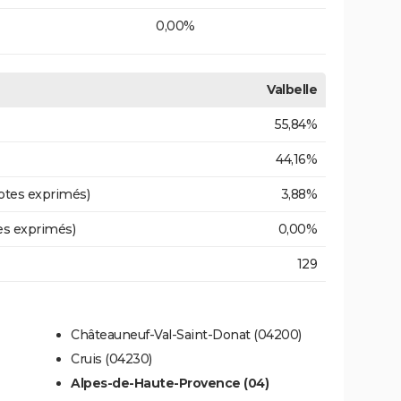
0,00%
Valbelle
55,84%
44,16%
otes exprimés)
3,88%
es exprimés)
0,00%
129
Châteauneuf-Val-Saint-Donat (04200)
Cruis (04230)
Alpes-de-Haute-Provence (04)