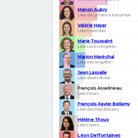
Manon Aubry
Liste de La France insoumise
Valérie Hayer
Liste Ensemble
Marie Toussaint
Liste Les Ecologistes
Marion Maréchal
Liste Reconquête !
Jean Lassalle
Liste divers droite
François Asselineau
Liste Divers
François-Xavier Bellamy
Liste des Républicains
Hélène Thouy
Liste Divers
Léon Deffontaines