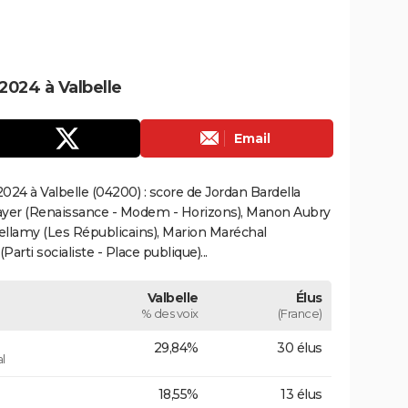
2024 à Valbelle
Email
24 à Valbelle (04200) : score de Jordan Bardella
ayer (Renaissance - Modem - Horizons), Manon Aubry
Bellamy (Les Républicains), Marion Maréchal
rti socialiste - Place publique)...
Valbelle
Élus
% des voix
(France)
29,84%
30 élus
l
18,55%
13 élus