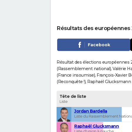
Résultats des européennes 
Facebook
Résultat des élections européennes 20
(Rassemblement national), Valérie H
(France insoumise), François-Xavier 
(Reconquête !), Raphaël Glucksmann (Pa
Tête de liste
Liste
Jordan Bardella
Liste du Rassemblement Nationa
Raphaël Glucksmann
Liste d'union à gauche