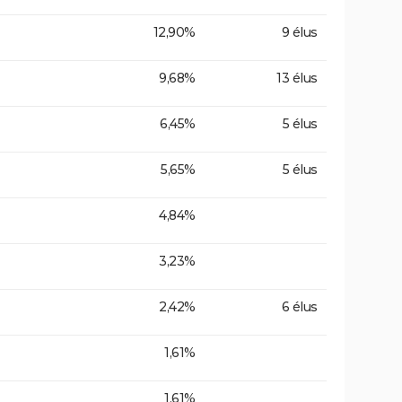
12,90%
9 élus
9,68%
13 élus
6,45%
5 élus
5,65%
5 élus
4,84%
3,23%
2,42%
6 élus
1,61%
1,61%