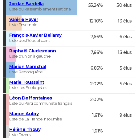
Jordan Bardella
55,24%
30 élus
Liste du Rassemblement National
Valérie Hayer
12,10%
13 élus
Liste Ensemble
François-Xavier Bellamy
7,66%
6 élus
Liste des Républicains
Raphaël Glucksmann
7,66%
13 élus
Liste d'union à gauche
Marion Maréchal
6,85%
5 élus
Liste Reconquête !
Marie Toussaint
2,02%
5 élus
Liste Les Ecologistes
Léon Deffontaines
2,02%
Liste du Parti communiste français
Manon Aubry
1,61%
9 élus
Liste de La France insoumise
Hélène Thouy
1,61%
Liste Divers