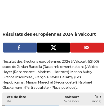
City break
Voyage de noces
Climat
Destinations
Voyage nature
Forum
+
PHOTO
GUIDES D'ACHAT
BONS PLANS
Résultats des européennes 2024 à Valcourt
CARTE DE VOEUX
Carte Bonne année
Carte Pâques
Carte de Noël
Carte Saint-Valentin
Carte d'anniversaire
DICTIONNAIRE
Biographies
Expressions
Dictionnaire
Citations
Proverbes
PROGRAMME TV
Résultat des élections européennes 2024 à Valcourt (52100) :
COPAINS D'AVANT
score de Jordan Bardella (Rassemblement national), Valérie
Hayer (Renaissance - Modem - Horizons), Manon Aubry
Se connecter
Collèges
Universités
Service militaire
S'inscrire
Lycées
Primaires
Entreprises
Avis de recherche
AVIS DE DÉCÈS
(France insoumise), François-Xavier Bellamy (Les
Républicains), Marion Maréchal (Reconquête !), Raphaël
FORUM
Glucksmann (Parti socialiste - Place publique)...
Lifestyle
Sport
Television
Cinema
Bricolage
Culture
Auto
Voyage
Tête de liste
Valcourt
Élus
Liste
% des voix
(France)