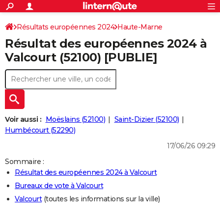
ACTUALITÉS
Connexion
S'inscrire
Résultats européennes 2024
Haute-Marne
Rechercher
Société
Education
Villes
Politique
Faits Divers
Monde
+
SPORT
Résultat des européennes 2024 à
Football
Cyclisme
Forum
Coupe du monde 2026
Tennis
Rugby
CULTURE
Valcourt (52100) [PUBLIE]
TNT
Cinéma
Musique
Programme TV
Streaming
Sorties cinéma
+
FINANCE
Impôts
Immobilier
Banque
Crédit
Retraite
Epargne
Risques naturels par ville
Assurance
AUTO
Réserver un essai
Berlines
Forum auto
Essais
Citadines
SUV
+
HIGH-TECH
Voir aussi :
Moëslains (52100)
Saint-Dizier (52100)
Meilleur smartphone
Ordinateurs
Guide high-tech
Mobiles
Internet
Jeux vidéo
+
Humbécourt (52290)
BRICOLAGE
17/06/26 09:29
Aménagement intérieur
Cuisine
Jardinage
+
Forum
Extérieur
Salle de bains
Rangement
WEEK-END
Sommaire :
Escapades
Expositions
Week-end nature
Guides de France
Patrimoine
Musées
+
LIFESTYLE
Résultat des européennes 2024 à Valcourt
Bureaux de vote à Valcourt
Bien-être
Mode
+
Art de vivre
Loisirs
Modes de vie
SANTE
Valcourt
(toutes les informations sur la ville)
Guide de la santé
Médicaments
+
Alimentation
Maladies
Sommeil
VOYAGE