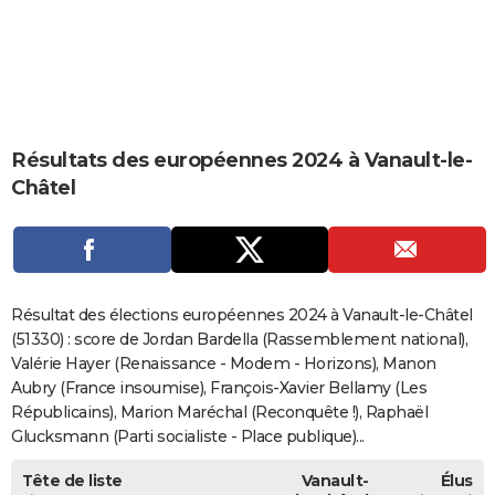
City break
Voyage de noces
Climat
Destinations
Voyage nature
Forum
+
PHOTO
GUIDES D'ACHAT
BONS PLANS
Résultats des européennes 2024 à Vanault-le-
CARTE DE VOEUX
Châtel
Carte Bonne année
Carte Pâques
Carte de Noël
Carte Saint-Valentin
Carte d'anniversaire
DICTIONNAIRE
Biographies
Expressions
Dictionnaire
Citations
Proverbes
PROGRAMME TV
COPAINS D'AVANT
Résultat des élections européennes 2024 à Vanault-le-Châtel
Se connecter
Collèges
Universités
Service militaire
S'inscrire
Lycées
Primaires
Entreprises
Avis de recherche
(51330) : score de Jordan Bardella (Rassemblement national),
AVIS DE DÉCÈS
Valérie Hayer (Renaissance - Modem - Horizons), Manon
FORUM
Aubry (France insoumise), François-Xavier Bellamy (Les
Républicains), Marion Maréchal (Reconquête !), Raphaël
Lifestyle
Sport
Television
Cinema
Bricolage
Culture
Auto
Voyage
Glucksmann (Parti socialiste - Place publique)...
Tête de liste
Vanault-
Élus