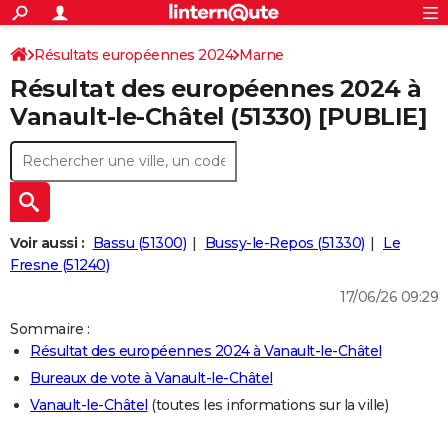
ACTUALITÉS
Connexion
S'inscrire
Résultats européennes 2024
Marne
Rechercher
Société
Education
Villes
Politique
Faits Divers
Monde
+
SPORT
Résultat des européennes 2024 à
Football
Cyclisme
Forum
Coupe du monde 2026
Tennis
Rugby
CULTURE
Vanault-le-Châtel (51330) [PUBLIE]
TNT
Cinéma
Musique
Programme TV
Streaming
Sorties cinéma
+
FINANCE
Impôts
Immobilier
Banque
Crédit
Retraite
Epargne
Risques naturels par ville
Assurance
AUTO
Réserver un essai
Berlines
Forum auto
Essais
Citadines
SUV
+
HIGH-TECH
Voir aussi :
Bassu (51300)
Bussy-le-Repos (51330)
Le
Meilleur smartphone
Ordinateurs
Guide high-tech
Mobiles
Internet
Jeux vidéo
+
Fresne (51240)
BRICOLAGE
17/06/26 09:29
Aménagement intérieur
Cuisine
Jardinage
+
Forum
Extérieur
Salle de bains
Rangement
WEEK-END
Sommaire :
Escapades
Expositions
Week-end nature
Guides de France
Patrimoine
Musées
+
LIFESTYLE
Résultat des européennes 2024 à Vanault-le-Châtel
Bureaux de vote à Vanault-le-Châtel
Bien-être
Mode
+
Art de vivre
Loisirs
Modes de vie
SANTE
Vanault-le-Châtel
(toutes les informations sur la ville)
Guide de la santé
Médicaments
+
Alimentation
Maladies
Sommeil
VOYAGE