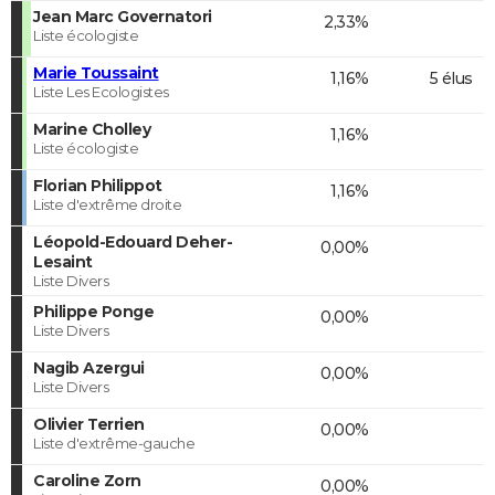
Jean Marc Governatori
2,33%
Liste écologiste
Marie Toussaint
1,16%
5 élus
Liste Les Ecologistes
Marine Cholley
1,16%
Liste écologiste
Florian Philippot
1,16%
Liste d'extrême droite
Léopold-Edouard Deher-
0,00%
Lesaint
Liste Divers
Philippe Ponge
0,00%
Liste Divers
Nagib Azergui
0,00%
Liste Divers
Olivier Terrien
0,00%
Liste d'extrême-gauche
Caroline Zorn
0,00%