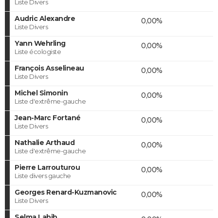
Liste Divers
Audric Alexandre
0,00%
Liste Divers
Yann Wehrling
0,00%
Liste écologiste
François Asselineau
0,00%
Liste Divers
Michel Simonin
0,00%
Liste d'extrême-gauche
Jean-Marc Fortané
0,00%
Liste Divers
Nathalie Arthaud
0,00%
Liste d'extrême-gauche
Pierre Larrouturou
0,00%
Liste divers gauche
Georges Renard-Kuzmanovic
0,00%
Liste Divers
Selma Labib