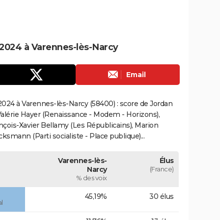
2024 à Varennes-lès-Narcy
Email
024 à Varennes-lès-Narcy (58400) : score de Jordan
alérie Hayer (Renaissance - Modem - Horizons),
çois-Xavier Bellamy (Les Républicains), Marion
smann (Parti socialiste - Place publique)...
Varennes-lès-
Élus
Narcy
(France)
% des voix
45,19%
30 élus
l