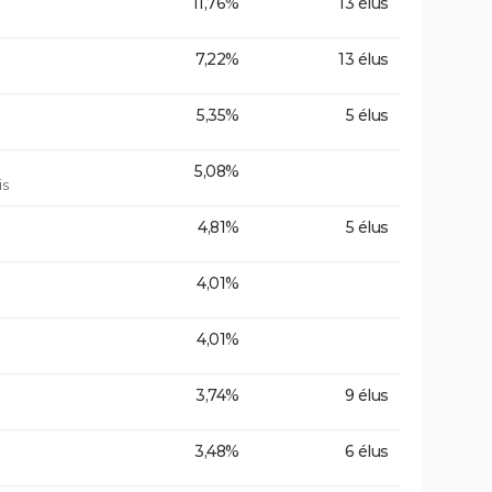
11,76%
13 élus
7,22%
13 élus
5,35%
5 élus
5,08%
is
4,81%
5 élus
4,01%
4,01%
3,74%
9 élus
3,48%
6 élus