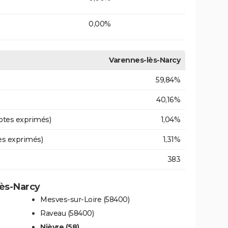
0,00%
Varennes-lès-Narcy
59,84%
40,16%
otes exprimés)
1,04%
es exprimés)
1,31%
383
lès-Narcy
Mesves-sur-Loire (58400)
Raveau (58400)
Nièvre (58)