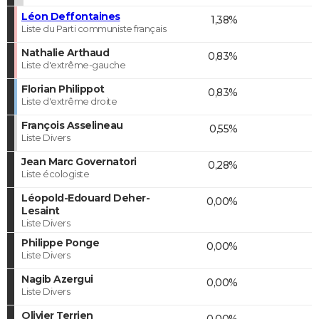
Léon Deffontaines
1,38%
Liste du Parti communiste français
Nathalie Arthaud
0,83%
Liste d'extrême-gauche
Florian Philippot
0,83%
Liste d'extrême droite
François Asselineau
0,55%
Liste Divers
Jean Marc Governatori
0,28%
Liste écologiste
Léopold-Edouard Deher-
0,00%
Lesaint
Liste Divers
Philippe Ponge
0,00%
Liste Divers
Nagib Azergui
0,00%
Liste Divers
Olivier Terrien
0,00%