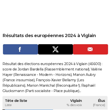
City break
Voyage de noces
Climat
Destinations
Voyage nature
Forum
+
PHOTO
GUIDES D'ACHAT
BONS PLANS
Résultats des européennes 2024 à Viglain
CARTE DE VOEUX
Carte Bonne année
Carte Pâques
Carte de Noël
Carte Saint-Valentin
Carte d'anniversaire
DICTIONNAIRE
Biographies
Expressions
Dictionnaire
Citations
Proverbes
PROGRAMME TV
Résultat des élections européennes 2024 à Viglain (45600) :
COPAINS D'AVANT
score de Jordan Bardella (Rassemblement national), Valérie
Hayer (Renaissance - Modem - Horizons), Manon Aubry
Se connecter
Collèges
Universités
Service militaire
S'inscrire
Lycées
Primaires
Entreprises
Avis de recherche
AVIS DE DÉCÈS
(France insoumise), François-Xavier Bellamy (Les
Républicains), Marion Maréchal (Reconquête !), Raphaël
FORUM
Glucksmann (Parti socialiste - Place publique)...
Lifestyle
Sport
Television
Cinema
Bricolage
Culture
Auto
Voyage
Tête de liste
Viglain
Élus
Liste
% des voix
(France)