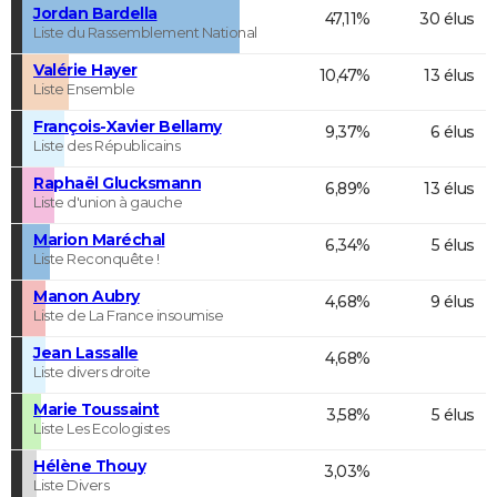
Jordan Bardella
47,11%
30 élus
Liste du Rassemblement National
Valérie Hayer
10,47%
13 élus
Liste Ensemble
François-Xavier Bellamy
9,37%
6 élus
Liste des Républicains
Raphaël Glucksmann
6,89%
13 élus
Liste d'union à gauche
Marion Maréchal
6,34%
5 élus
Liste Reconquête !
Manon Aubry
4,68%
9 élus
Liste de La France insoumise
Jean Lassalle
4,68%
Liste divers droite
Marie Toussaint
3,58%
5 élus
Liste Les Ecologistes
Hélène Thouy
3,03%
Liste Divers