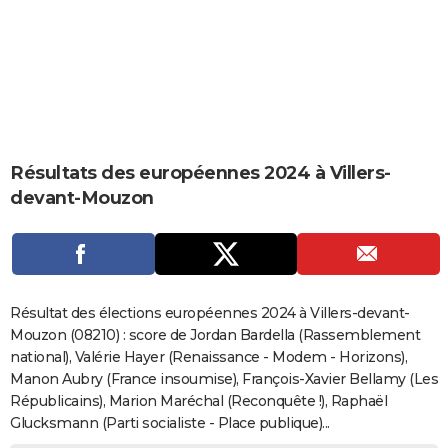
City break
Voyage de noces
Climat
Destinations
Voyage nature
Forum
+
PHOTO
GUIDES D'ACHAT
BONS PLANS
CARTE DE VOEUX
Résultats des européennes 2024 à Villers-
Carte Bonne année
Carte Pâques
Carte de Noël
Carte Saint-Valentin
Carte d'anniversaire
DICTIONNAIRE
devant-Mouzon
Biographies
Expressions
Dictionnaire
Citations
Proverbes
PROGRAMME TV
COPAINS D'AVANT
Se connecter
Collèges
Universités
Service militaire
S'inscrire
Lycées
Primaires
Entreprises
Avis de recherche
AVIS DE DÉCÈS
Résultat des élections européennes 2024 à Villers-devant-
Mouzon (08210) : score de Jordan Bardella (Rassemblement
FORUM
national), Valérie Hayer (Renaissance - Modem - Horizons),
Manon Aubry (France insoumise), François-Xavier Bellamy (Les
Lifestyle
Sport
Television
Cinema
Bricolage
Culture
Auto
Voyage
Républicains), Marion Maréchal (Reconquête !), Raphaël
Glucksmann (Parti socialiste - Place publique)...