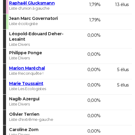
Raphaël Glucksmann
1,79%
13 élus
Liste d'union à gauche
Jean Marc Governatori
1,79%
Liste écologiste
Léopold-Edouard Deher-
0,00%
Lesaint
Liste Divers
Philippe Ponge
0,00%
Liste Divers
Marion Maréchal
0,00%
5 élus
Liste Reconquête !
Marie Toussaint
0,00%
5 élus
Liste Les Ecologistes
Nagib Azergui
0,00%
Liste Divers
Olivier Terrien
0,00%
Liste d'extrême-gauche
Caroline Zorn
0,00%
Liste Divers