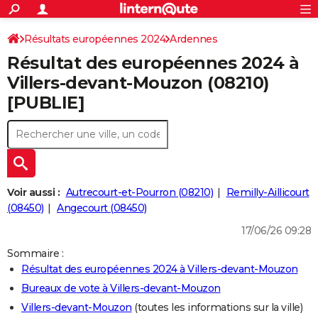
ACTUALITÉS
Connexion
S'inscrire
Résultats européennes 2024
Ardennes
Rechercher
Société
Education
Villes
Politique
Faits Divers
Monde
+
SPORT
Résultat des européennes 2024 à
Football
Cyclisme
Forum
Coupe du monde 2026
Tennis
Rugby
CULTURE
Villers-devant-Mouzon (08210)
[PUBLIE]
TNT
Cinéma
Musique
Programme TV
Streaming
Sorties cinéma
+
FINANCE
Impôts
Immobilier
Banque
Crédit
Retraite
Epargne
Risques naturels par ville
Assurance
AUTO
Réserver un essai
Berlines
Forum auto
Essais
Citadines
SUV
+
HIGH-TECH
Meilleur smartphone
Ordinateurs
Guide high-tech
Mobiles
Internet
Jeux vidéo
+
BRICOLAGE
Voir aussi :
Autrecourt-et-Pourron (08210)
Remilly-Aillicourt
(08450)
Angecourt (08450)
Aménagement intérieur
Cuisine
Jardinage
+
Forum
Extérieur
Salle de bains
Rangement
WEEK-END
17/06/26 09:28
Escapades
Expositions
Week-end nature
Guides de France
Patrimoine
Musées
+
LIFESTYLE
Sommaire :
Résultat des européennes 2024 à Villers-devant-Mouzon
Bien-être
Mode
+
Art de vivre
Loisirs
Modes de vie
SANTE
Bureaux de vote à Villers-devant-Mouzon
Guide de la santé
Médicaments
+
Alimentation
Maladies
Sommeil
VOYAGE
Villers-devant-Mouzon
(toutes les informations sur la ville)