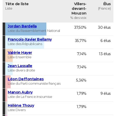
Tête de liste
Villers-
Élus
Liste
devant-
(France)
Mouzon
% des voix
Jordan Bardella
37,50%
30 élus
Liste du Rassemblement National
François-Xavier Bellamy
35,71%
6 élus
Liste des Républicains
Valérie Hayer
7,14%
13 élus
Liste Ensemble
Jean Lassalle
7,14%
Liste divers droite
Léon Deffontaines
5,36%
Liste du Parti communiste français
Manon Aubry
1,79%
9 élus
Liste de La France insoumise
Hélène Thouy
1,79%
Liste Divers