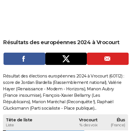
City break
Voyage de noces
Climat
Destinations
Voyage nature
Forum
+
PHOTO
GUIDES D'ACHAT
BONS PLANS
Résultats des européennes 2024 à Vrocourt
CARTE DE VOEUX
Carte Bonne année
Carte Pâques
Carte de Noël
Carte Saint-Valentin
Carte d'anniversaire
DICTIONNAIRE
Biographies
Expressions
Dictionnaire
Citations
Proverbes
PROGRAMME TV
Résultat des élections européennes 2024 à Vrocourt (60112) :
COPAINS D'AVANT
score de Jordan Bardella (Rassemblement national), Valérie
Hayer (Renaissance - Modem - Horizons), Manon Aubry
Se connecter
Collèges
Universités
Service militaire
S'inscrire
Lycées
Primaires
Entreprises
Avis de recherche
AVIS DE DÉCÈS
(France insoumise), François-Xavier Bellamy (Les
Républicains), Marion Maréchal (Reconquête !), Raphaël
FORUM
Glucksmann (Parti socialiste - Place publique)...
Lifestyle
Sport
Television
Cinema
Bricolage
Culture
Auto
Voyage
Tête de liste
Vrocourt
Élus
Liste
% des voix
(France)