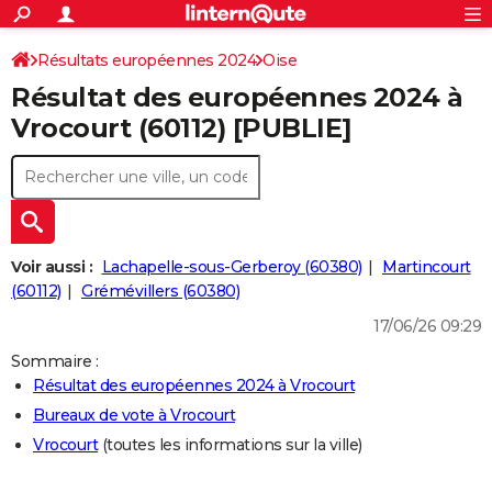
ACTUALITÉS
Connexion
S'inscrire
Résultats européennes 2024
Oise
Rechercher
Société
Education
Villes
Politique
Faits Divers
Monde
+
SPORT
Résultat des européennes 2024 à
Football
Cyclisme
Forum
Coupe du monde 2026
Tennis
Rugby
CULTURE
Vrocourt (60112) [PUBLIE]
TNT
Cinéma
Musique
Programme TV
Streaming
Sorties cinéma
+
FINANCE
Impôts
Immobilier
Banque
Crédit
Retraite
Epargne
Risques naturels par ville
Assurance
AUTO
Réserver un essai
Berlines
Forum auto
Essais
Citadines
SUV
+
HIGH-TECH
Voir aussi :
Lachapelle-sous-Gerberoy (60380)
Martincourt
Meilleur smartphone
Ordinateurs
Guide high-tech
Mobiles
Internet
Jeux vidéo
+
(60112)
Grémévillers (60380)
BRICOLAGE
17/06/26 09:29
Aménagement intérieur
Cuisine
Jardinage
+
Forum
Extérieur
Salle de bains
Rangement
WEEK-END
Sommaire :
Escapades
Expositions
Week-end nature
Guides de France
Patrimoine
Musées
+
LIFESTYLE
Résultat des européennes 2024 à Vrocourt
Bureaux de vote à Vrocourt
Bien-être
Mode
+
Art de vivre
Loisirs
Modes de vie
SANTE
Vrocourt
(toutes les informations sur la ville)
Guide de la santé
Médicaments
+
Alimentation
Maladies
Sommeil
VOYAGE