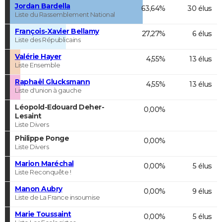
Jordan Bardella
63,64%
30 élus
Liste du Rassemblement National
François-Xavier Bellamy
27,27%
6 élus
Liste des Républicains
Valérie Hayer
4,55%
13 élus
Liste Ensemble
Raphaël Glucksmann
4,55%
13 élus
Liste d'union à gauche
Léopold-Edouard Deher-
0,00%
Lesaint
Liste Divers
Philippe Ponge
0,00%
Liste Divers
Marion Maréchal
0,00%
5 élus
Liste Reconquête !
Manon Aubry
0,00%
9 élus
Liste de La France insoumise
Marie Toussaint
0,00%
5 élus