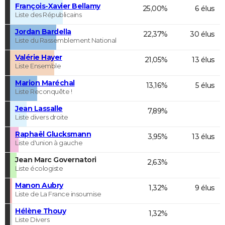
François-Xavier Bellamy
25,00%
6 élus
Liste des Républicains
Jordan Bardella
22,37%
30 élus
Liste du Rassemblement National
Valérie Hayer
21,05%
13 élus
Liste Ensemble
Marion Maréchal
13,16%
5 élus
Liste Reconquête !
Jean Lassalle
7,89%
Liste divers droite
Raphaël Glucksmann
3,95%
13 élus
Liste d'union à gauche
Jean Marc Governatori
2,63%
Liste écologiste
Manon Aubry
1,32%
9 élus
Liste de La France insoumise
Hélène Thouy
1,32%
Liste Divers