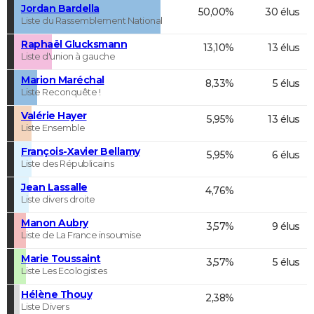
Jordan Bardella
50,00%
30 élus
Liste du Rassemblement National
Raphaël Glucksmann
13,10%
13 élus
Liste d'union à gauche
Marion Maréchal
8,33%
5 élus
Liste Reconquête !
Valérie Hayer
5,95%
13 élus
Liste Ensemble
François-Xavier Bellamy
5,95%
6 élus
Liste des Républicains
Jean Lassalle
4,76%
Liste divers droite
Manon Aubry
3,57%
9 élus
Liste de La France insoumise
Marie Toussaint
3,57%
5 élus
Liste Les Ecologistes
Hélène Thouy
2,38%
Liste Divers