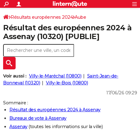
ACTUALITÉS
Connexion
S'inscrire
Résultats européennes 2024
Aube
Rechercher
Société
Education
Villes
Politique
Faits Divers
Monde
+
SPORT
Résultat des européennes 2024 à
Football
Cyclisme
Forum
Coupe du monde 2026
Tennis
Rugby
CULTURE
Assenay (10320) [PUBLIE]
TNT
Cinéma
Musique
Programme TV
Streaming
Sorties cinéma
+
FINANCE
Impôts
Immobilier
Banque
Crédit
Retraite
Epargne
Risques naturels par ville
Assurance
AUTO
Réserver un essai
Berlines
Forum auto
Essais
Citadines
SUV
+
HIGH-TECH
Voir aussi :
Villy-le-Maréchal (10800)
Saint-Jean-de-
Meilleur smartphone
Ordinateurs
Guide high-tech
Mobiles
Internet
Jeux vidéo
+
Bonneval (10320)
Villy-le-Bois (10800)
BRICOLAGE
17/06/26 09:29
Aménagement intérieur
Cuisine
Jardinage
+
Forum
Extérieur
Salle de bains
Rangement
WEEK-END
Sommaire :
Escapades
Expositions
Week-end nature
Guides de France
Patrimoine
Musées
+
LIFESTYLE
Résultat des européennes 2024 à Assenay
Bureaux de vote à Assenay
Bien-être
Mode
+
Art de vivre
Loisirs
Modes de vie
SANTE
Assenay
(toutes les informations sur la ville)
Guide de la santé
Médicaments
+
Alimentation
Maladies
Sommeil
VOYAGE