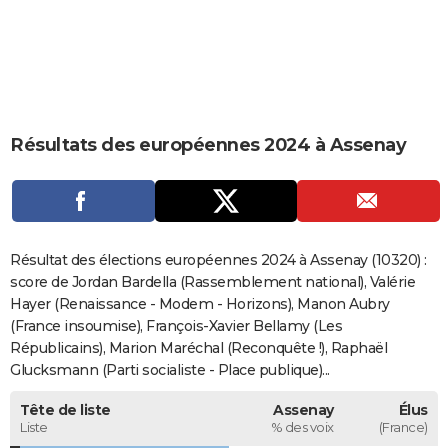
City break
Voyage de noces
Climat
Destinations
Voyage nature
Forum
+
PHOTO
GUIDES D'ACHAT
BONS PLANS
Résultats des européennes 2024 à Assenay
CARTE DE VOEUX
Carte Bonne année
Carte Pâques
Carte de Noël
Carte Saint-Valentin
Carte d'anniversaire
DICTIONNAIRE
Biographies
Expressions
Dictionnaire
Citations
Proverbes
PROGRAMME TV
Résultat des élections européennes 2024 à Assenay (10320) :
COPAINS D'AVANT
score de Jordan Bardella (Rassemblement national), Valérie
Hayer (Renaissance - Modem - Horizons), Manon Aubry
Se connecter
Collèges
Universités
Service militaire
S'inscrire
Lycées
Primaires
Entreprises
Avis de recherche
AVIS DE DÉCÈS
(France insoumise), François-Xavier Bellamy (Les
Républicains), Marion Maréchal (Reconquête !), Raphaël
FORUM
Glucksmann (Parti socialiste - Place publique)...
Lifestyle
Sport
Television
Cinema
Bricolage
Culture
Auto
Voyage
Tête de liste
Assenay
Élus
Liste
% des voix
(France)