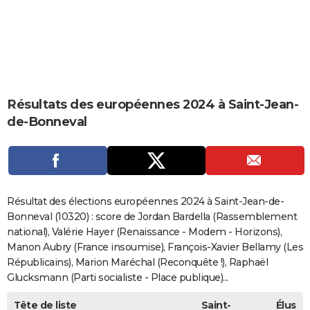
City break
Voyage de noces
Climat
Destinations
Voyage nature
Forum
+
PHOTO
GUIDES D'ACHAT
BONS PLANS
CARTE DE VOEUX
Résultats des européennes 2024 à Saint-Jean-
de-Bonneval
Carte Bonne année
Carte Pâques
Carte de Noël
Carte Saint-Valentin
Carte d'anniversaire
DICTIONNAIRE
Biographies
Expressions
Dictionnaire
Citations
Proverbes
PROGRAMME TV
COPAINS D'AVANT
Résultat des élections européennes 2024 à Saint-Jean-de-
Se connecter
Collèges
Universités
Service militaire
S'inscrire
Lycées
Primaires
Entreprises
Avis de recherche
AVIS DE DÉCÈS
Bonneval (10320) : score de Jordan Bardella (Rassemblement
national), Valérie Hayer (Renaissance - Modem - Horizons),
FORUM
Manon Aubry (France insoumise), François-Xavier Bellamy (Les
Républicains), Marion Maréchal (Reconquête !), Raphaël
Lifestyle
Sport
Television
Cinema
Bricolage
Culture
Auto
Voyage
Glucksmann (Parti socialiste - Place publique)...
Tête de liste
Saint-
Élus