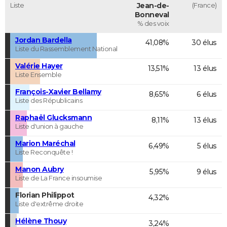
Liste
Jean-de-
(France)
Bonneval
% des voix
Jordan Bardella
41,08%
30 élus
Liste du Rassemblement National
Valérie Hayer
13,51%
13 élus
Liste Ensemble
François-Xavier Bellamy
8,65%
6 élus
Liste des Républicains
Raphaël Glucksmann
8,11%
13 élus
Liste d'union à gauche
Marion Maréchal
6,49%
5 élus
Liste Reconquête !
Manon Aubry
5,95%
9 élus
Liste de La France insoumise
Florian Philippot
4,32%
Liste d'extrême droite
Hélène Thouy
3,24%