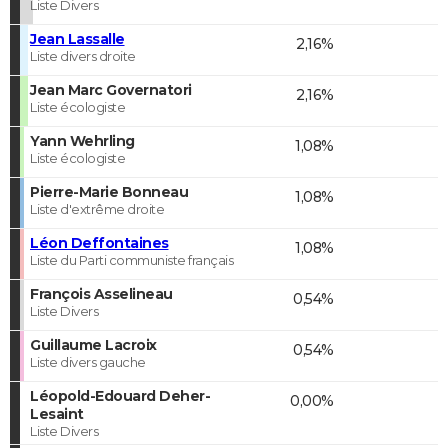
Liste Divers
Jean Lassalle
2,16%
Liste divers droite
Jean Marc Governatori
2,16%
Liste écologiste
Yann Wehrling
1,08%
Liste écologiste
Pierre-Marie Bonneau
1,08%
Liste d'extrême droite
Léon Deffontaines
1,08%
Liste du Parti communiste français
François Asselineau
0,54%
Liste Divers
Guillaume Lacroix
0,54%
Liste divers gauche
Léopold-Edouard Deher-
0,00%
Lesaint
Liste Divers