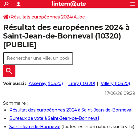
ACTUALITÉS
Connexion
S'inscrire
Résultats européennes 2024
Aube
Rechercher
Société
Education
Villes
Politique
Faits Divers
Monde
+
SPORT
Résultat des européennes 2024 à
Football
Cyclisme
Forum
Coupe du monde 2026
Tennis
Rugby
CULTURE
Saint-Jean-de-Bonneval (10320)
[PUBLIE]
TNT
Cinéma
Musique
Programme TV
Streaming
Sorties cinéma
+
FINANCE
Impôts
Immobilier
Banque
Crédit
Retraite
Epargne
Risques naturels par ville
Assurance
AUTO
Réserver un essai
Berlines
Forum auto
Essais
Citadines
SUV
+
HIGH-TECH
Meilleur smartphone
Ordinateurs
Guide high-tech
Mobiles
Internet
Jeux vidéo
+
BRICOLAGE
Voir aussi :
Assenay (10320)
Lirey (10320)
Villery (10320)
17/06/26 09:29
Aménagement intérieur
Cuisine
Jardinage
+
Forum
Extérieur
Salle de bains
Rangement
WEEK-END
Sommaire :
Escapades
Expositions
Week-end nature
Guides de France
Patrimoine
Musées
+
LIFESTYLE
Résultat des européennes 2024 à Saint-Jean-de-Bonneval
Bureaux de vote à Saint-Jean-de-Bonneval
Bien-être
Mode
+
Art de vivre
Loisirs
Modes de vie
SANTE
Saint-Jean-de-Bonneval
(toutes les informations sur la ville)
Guide de la santé
Médicaments
+
Alimentation
Maladies
Sommeil
VOYAGE