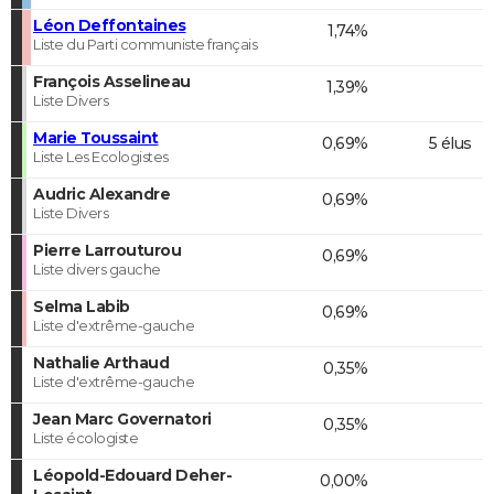
Léon Deffontaines
1,74%
Liste du Parti communiste français
François Asselineau
1,39%
Liste Divers
Marie Toussaint
0,69%
5 élus
Liste Les Ecologistes
Audric Alexandre
0,69%
Liste Divers
Pierre Larrouturou
0,69%
Liste divers gauche
Selma Labib
0,69%
Liste d'extrême-gauche
Nathalie Arthaud
0,35%
Liste d'extrême-gauche
Jean Marc Governatori
0,35%
Liste écologiste
Léopold-Edouard Deher-
0,00%