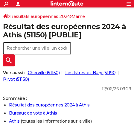
ACTUALITÉS
Connexion
S'inscrire
Résultats européennes 2024
Marne
Rechercher
Société
Education
Villes
Politique
Faits Divers
Monde
+
SPORT
Résultat des européennes 2024 à
Football
Cyclisme
Forum
Coupe du monde 2026
Tennis
Rugby
CULTURE
Athis (51150) [PUBLIE]
TNT
Cinéma
Musique
Programme TV
Streaming
Sorties cinéma
+
FINANCE
Impôts
Immobilier
Banque
Crédit
Retraite
Epargne
Risques naturels par ville
Assurance
AUTO
Réserver un essai
Berlines
Forum auto
Essais
Citadines
SUV
+
HIGH-TECH
Voir aussi :
Cherville (51150)
Les Istres-et-Bury (51190)
Meilleur smartphone
Ordinateurs
Guide high-tech
Mobiles
Internet
Jeux vidéo
+
Plivot (51150)
BRICOLAGE
17/06/26 09:29
Aménagement intérieur
Cuisine
Jardinage
+
Forum
Extérieur
Salle de bains
Rangement
WEEK-END
Sommaire :
Escapades
Expositions
Week-end nature
Guides de France
Patrimoine
Musées
+
LIFESTYLE
Résultat des européennes 2024 à Athis
Bureaux de vote à Athis
Bien-être
Mode
+
Art de vivre
Loisirs
Modes de vie
SANTE
Athis
(toutes les informations sur la ville)
Guide de la santé
Médicaments
+
Alimentation
Maladies
Sommeil
VOYAGE