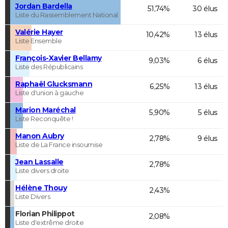
Jordan Bardella
51,74%
30 élus
Liste du Rassemblement National
Valérie Hayer
10,42%
13 élus
Liste Ensemble
François-Xavier Bellamy
9,03%
6 élus
Liste des Républicains
Raphaël Glucksmann
6,25%
13 élus
Liste d'union à gauche
Marion Maréchal
5,90%
5 élus
Liste Reconquête !
Manon Aubry
2,78%
9 élus
Liste de La France insoumise
Jean Lassalle
2,78%
Liste divers droite
Hélène Thouy
2,43%
Liste Divers
Florian Philippot
2,08%
Liste d'extrême droite