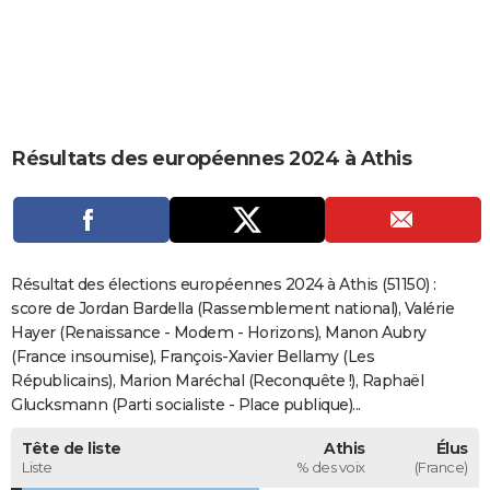
City break
Voyage de noces
Climat
Destinations
Voyage nature
Forum
+
PHOTO
GUIDES D'ACHAT
BONS PLANS
Résultats des européennes 2024 à Athis
CARTE DE VOEUX
Carte Bonne année
Carte Pâques
Carte de Noël
Carte Saint-Valentin
Carte d'anniversaire
DICTIONNAIRE
Biographies
Expressions
Dictionnaire
Citations
Proverbes
PROGRAMME TV
Résultat des élections européennes 2024 à Athis (51150) :
COPAINS D'AVANT
score de Jordan Bardella (Rassemblement national), Valérie
Hayer (Renaissance - Modem - Horizons), Manon Aubry
Se connecter
Collèges
Universités
Service militaire
S'inscrire
Lycées
Primaires
Entreprises
Avis de recherche
AVIS DE DÉCÈS
(France insoumise), François-Xavier Bellamy (Les
Républicains), Marion Maréchal (Reconquête !), Raphaël
FORUM
Glucksmann (Parti socialiste - Place publique)...
Lifestyle
Sport
Television
Cinema
Bricolage
Culture
Auto
Voyage
Tête de liste
Athis
Élus
Liste
% des voix
(France)