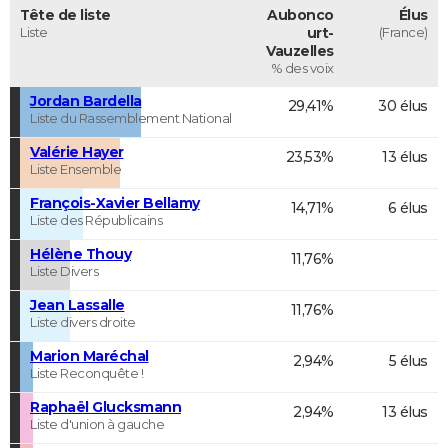
Tête de liste
Aubonco
Élus
Liste
urt-
(France)
Vauzelles
% des voix
Jordan Bardella
29,41%
30 élus
Liste du Rassemblement National
Valérie Hayer
23,53%
13 élus
Liste Ensemble
François-Xavier Bellamy
14,71%
6 élus
Liste des Républicains
Hélène Thouy
11,76%
Liste Divers
Jean Lassalle
11,76%
Liste divers droite
Marion Maréchal
2,94%
5 élus
Liste Reconquête !
Raphaël Glucksmann
2,94%
13 élus
Liste d'union à gauche