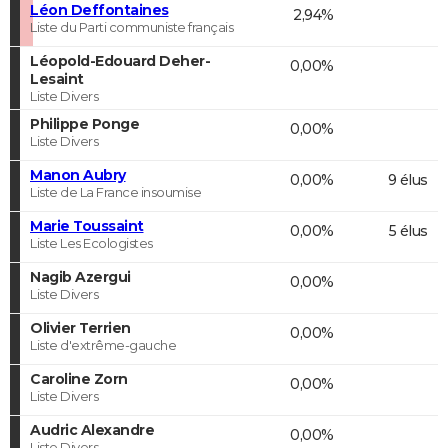
Léon Deffontaines
2,94%
Liste du Parti communiste français
Léopold-Edouard Deher-
0,00%
Lesaint
Liste Divers
Philippe Ponge
0,00%
Liste Divers
Manon Aubry
0,00%
9 élus
Liste de La France insoumise
Marie Toussaint
0,00%
5 élus
Liste Les Ecologistes
Nagib Azergui
0,00%
Liste Divers
Olivier Terrien
0,00%
Liste d'extrême-gauche
Caroline Zorn
0,00%
Liste Divers
Audric Alexandre
0,00%
Liste Divers