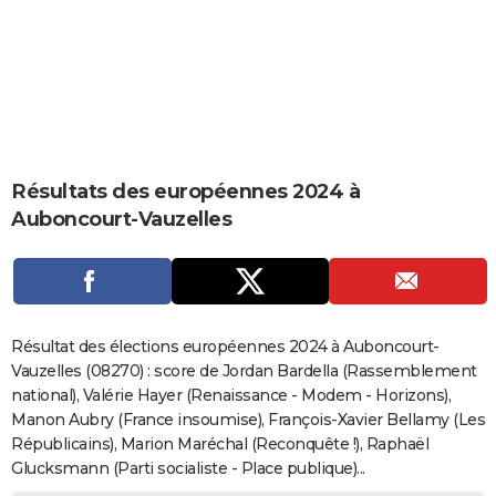
City break
Voyage de noces
Climat
Destinations
Voyage nature
Forum
+
PHOTO
GUIDES D'ACHAT
BONS PLANS
CARTE DE VOEUX
Résultats des européennes 2024 à
Carte Bonne année
Carte Pâques
Carte de Noël
Carte Saint-Valentin
Carte d'anniversaire
DICTIONNAIRE
Auboncourt-Vauzelles
Biographies
Expressions
Dictionnaire
Citations
Proverbes
PROGRAMME TV
COPAINS D'AVANT
Se connecter
Collèges
Universités
Service militaire
S'inscrire
Lycées
Primaires
Entreprises
Avis de recherche
AVIS DE DÉCÈS
Résultat des élections européennes 2024 à Auboncourt-
Vauzelles (08270) : score de Jordan Bardella (Rassemblement
FORUM
national), Valérie Hayer (Renaissance - Modem - Horizons),
Manon Aubry (France insoumise), François-Xavier Bellamy (Les
Lifestyle
Sport
Television
Cinema
Bricolage
Culture
Auto
Voyage
Républicains), Marion Maréchal (Reconquête !), Raphaël
Glucksmann (Parti socialiste - Place publique)...