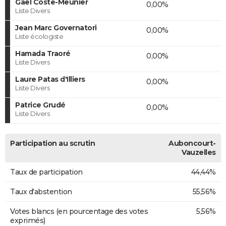
Gaël Coste-Meunier
0,00%
Liste Divers
Jean Marc Governatori
0,00%
Liste écologiste
Hamada Traoré
0,00%
Liste Divers
Laure Patas d'Illiers
0,00%
Liste Divers
Patrice Grudé
0,00%
Liste Divers
Participation au scrutin
Auboncourt-
Vauzelles
Taux de participation
44,44%
Taux d'abstention
55,56%
Votes blancs (en pourcentage des votes
5,56%
exprimés)