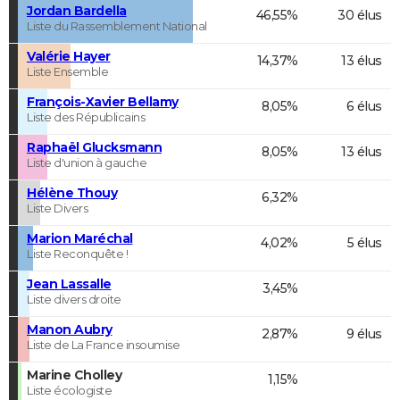
Jordan Bardella
46,55%
30 élus
Liste du Rassemblement National
Valérie Hayer
14,37%
13 élus
Liste Ensemble
François-Xavier Bellamy
8,05%
6 élus
Liste des Républicains
Raphaël Glucksmann
8,05%
13 élus
Liste d'union à gauche
Hélène Thouy
6,32%
Liste Divers
Marion Maréchal
4,02%
5 élus
Liste Reconquête !
Jean Lassalle
3,45%
Liste divers droite
Manon Aubry
2,87%
9 élus
Liste de La France insoumise
Marine Cholley
1,15%
Liste écologiste