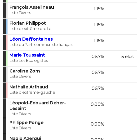
François Asselineau
1,15%
Liste Divers
Florian Philippot
1,15%
Liste d'extrême droite
Léon Deffontaines
1,15%
Liste du Parti communiste français
Marie Toussaint
0,57%
5 élus
Liste Les Ecologistes
Caroline Zorn
0,57%
Liste Divers
Nathalie Arthaud
0,57%
Liste d'extrême-gauche
Léopold-Edouard Deher-
0,00%
Lesaint
Liste Divers
Philippe Ponge
0,00%
Liste Divers
Nagib Azergui
0,00%