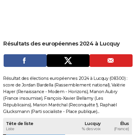
City break
Voyage de noces
Climat
Destinations
Voyage nature
Forum
+
PHOTO
GUIDES D'ACHAT
BONS PLANS
Résultats des européennes 2024 à Lucquy
CARTE DE VOEUX
Carte Bonne année
Carte Pâques
Carte de Noël
Carte Saint-Valentin
Carte d'anniversaire
DICTIONNAIRE
Biographies
Expressions
Dictionnaire
Citations
Proverbes
PROGRAMME TV
Résultat des élections européennes 2024 à Lucquy (08300) :
COPAINS D'AVANT
score de Jordan Bardella (Rassemblement national), Valérie
Hayer (Renaissance - Modem - Horizons), Manon Aubry
Se connecter
Collèges
Universités
Service militaire
S'inscrire
Lycées
Primaires
Entreprises
Avis de recherche
AVIS DE DÉCÈS
(France insoumise), François-Xavier Bellamy (Les
Républicains), Marion Maréchal (Reconquête !), Raphaël
FORUM
Glucksmann (Parti socialiste - Place publique)...
Lifestyle
Sport
Television
Cinema
Bricolage
Culture
Auto
Voyage
Tête de liste
Lucquy
Élus
Liste
% des voix
(France)