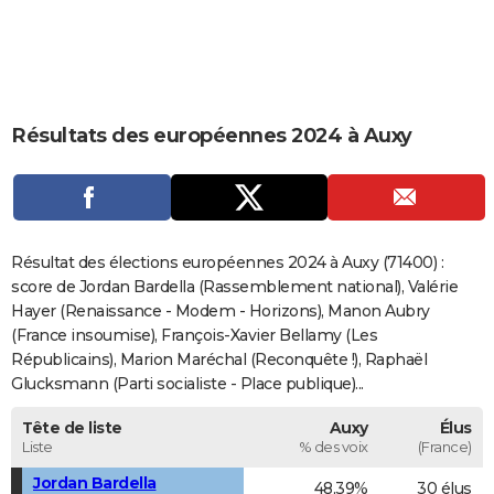
City break
Voyage de noces
Climat
Destinations
Voyage nature
Forum
+
PHOTO
GUIDES D'ACHAT
BONS PLANS
Résultats des européennes 2024 à Auxy
CARTE DE VOEUX
Carte Bonne année
Carte Pâques
Carte de Noël
Carte Saint-Valentin
Carte d'anniversaire
DICTIONNAIRE
Biographies
Expressions
Dictionnaire
Citations
Proverbes
PROGRAMME TV
Résultat des élections européennes 2024 à Auxy (71400) :
score de Jordan Bardella (Rassemblement national), Valérie
COPAINS D'AVANT
Hayer (Renaissance - Modem - Horizons), Manon Aubry
(France insoumise), François-Xavier Bellamy (Les
Se connecter
Collèges
Universités
Service militaire
S'inscrire
Lycées
Primaires
Entreprises
Avis de recherche
AVIS DE DÉCÈS
Républicains), Marion Maréchal (Reconquête !), Raphaël
Glucksmann (Parti socialiste - Place publique)...
FORUM
Lifestyle
Sport
Television
Cinema
Bricolage
Culture
Auto
Voyage
Tête de liste
Auxy
Élus
Liste
% des voix
(France)
Jordan Bardella
48,39%
30 élus