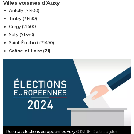
Villes voisines d'Auxy
Antully (71400)
Tintry (71490)
Curgy (71400)
Sully (71360)
Saint-Émiland (71490)
Saône-et-Loire (71)
Résultat élections européennes Auxy
© 123RF - Destinacigdem