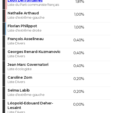
Léon Deffontaines
1,81%
Liste du Parti communiste français
Nathalie Arthaud
1,00%
Liste d'extrême-gauche
Florian Philippot
1,00%
Liste d'extrême droite
François Asselineau
0,40%
Liste Divers
Georges Renard-Kuzmanovic
0,40%
Liste Divers
Jean Marc Governatori
0,40%
Liste écologiste
Caroline Zorn
0,20%
Liste Divers
Selma Labib
0,20%
Liste d'extrême-gauche
Léopold-Edouard Deher-
0,00%
Lesaint
Liste Divers