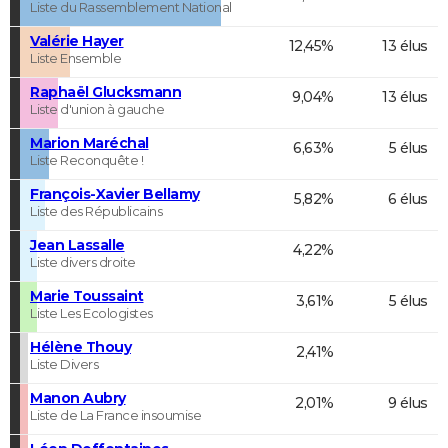
Liste du Rassemblement National
Valérie Hayer
12,45%
13 élus
Liste Ensemble
Raphaël Glucksmann
9,04%
13 élus
Liste d'union à gauche
Marion Maréchal
6,63%
5 élus
Liste Reconquête !
François-Xavier Bellamy
5,82%
6 élus
Liste des Républicains
Jean Lassalle
4,22%
Liste divers droite
Marie Toussaint
3,61%
5 élus
Liste Les Ecologistes
Hélène Thouy
2,41%
Liste Divers
Manon Aubry
2,01%
9 élus
Liste de La France insoumise