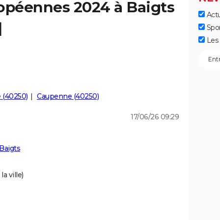
ropéennes 2024 à Baigts
Actu
]
Spo
Les 
 (40250)
Caupenne (40250)
17/06/26 09:29
Baigts
a ville)