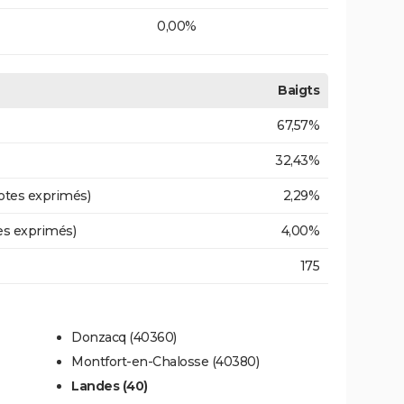
0,00%
Baigts
67,57%
32,43%
otes exprimés)
2,29%
es exprimés)
4,00%
175
Donzacq (40360)
Montfort-en-Chalosse (40380)
Landes (40)