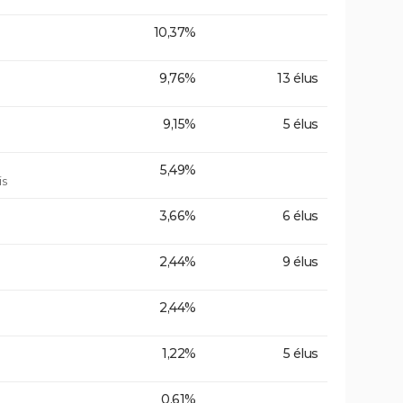
10,37%
9,76%
13 élus
9,15%
5 élus
5,49%
is
3,66%
6 élus
2,44%
9 élus
2,44%
1,22%
5 élus
0,61%