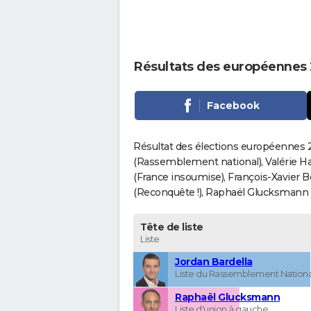
Résultats des européennes 
Facebook
Résultat des élections européennes 2
(Rassemblement national), Valérie H
(France insoumise), François-Xavier 
(Reconquête !), Raphaël Glucksmann (Pa
Tête de liste
Liste
Jordan Bardella
Liste du Rassemblement Nationa
Raphaël Glucksmann
Liste d'union à gauche