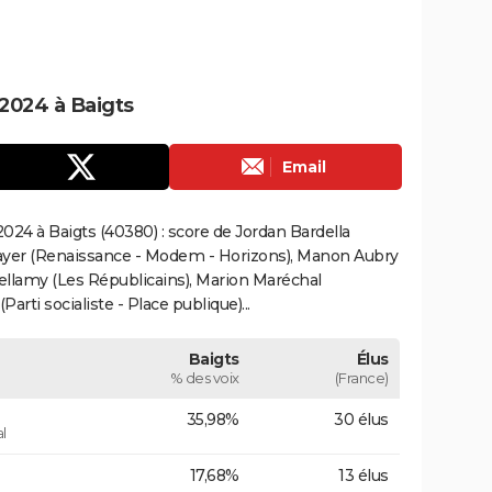
2024 à Baigts
Email
024 à Baigts (40380) : score de Jordan Bardella
ayer (Renaissance - Modem - Horizons), Manon Aubry
Bellamy (Les Républicains), Marion Maréchal
rti socialiste - Place publique)...
Baigts
Élus
% des voix
(France)
35,98%
30 élus
l
17,68%
13 élus