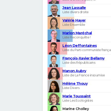
Jean Lassalle
Liste divers droite
Valérie Hayer
Liste Ensemble
Marion Maréchal
Liste Reconquête !
Léon Deffontaines
Liste du Parti communiste frança
François-Xavier Bellamy
Liste des Républicains
Manon Aubry
Liste de La France insoumise
Hélène Thouy
Liste Divers
Marie Toussaint
Liste Les Ecologistes
Marine Cholley