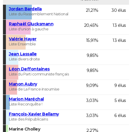
Jordan Bardella
21,21%
30 élus
Liste du Rassemblement National
Raphaël Glucksmann
20,45%
13 élus
Liste d'union à gauche
Valérie Hayer
15,91%
13 élus
Liste Ensemble
Jean Lassalle
9,85%
Liste divers droite
Léon Deffontaines
9,85%
Liste du Parti communiste français
Manon Aubry
9,09%
9 élus
Liste de La France insoumise
Marion Maréchal
3,03%
5 élus
Liste Reconquête !
François-Xavier Bellamy
3,03%
6 élus
Liste des Républicains
Marine Cholley
2,27%