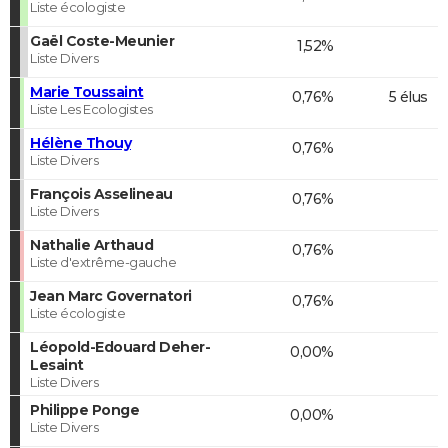
Liste écologiste
Gaël Coste-Meunier
1,52%
Liste Divers
Marie Toussaint
0,76%
5 élus
Liste Les Ecologistes
Hélène Thouy
0,76%
Liste Divers
François Asselineau
0,76%
Liste Divers
Nathalie Arthaud
0,76%
Liste d'extrême-gauche
Jean Marc Governatori
0,76%
Liste écologiste
Léopold-Edouard Deher-
0,00%
Lesaint
Liste Divers
Philippe Ponge
0,00%
Liste Divers