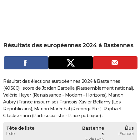
City break
Voyage de noces
Climat
Destinations
Voyage nature
Forum
+
PHOTO
GUIDES D'ACHAT
BONS PLANS
Résultats des européennes 2024 à Bastennes
CARTE DE VOEUX
Carte Bonne année
Carte Pâques
Carte de Noël
Carte Saint-Valentin
Carte d'anniversaire
DICTIONNAIRE
Biographies
Expressions
Dictionnaire
Citations
Proverbes
PROGRAMME TV
Résultat des élections européennes 2024 à Bastennes
COPAINS D'AVANT
(40360) : score de Jordan Bardella (Rassemblement national),
Valérie Hayer (Renaissance - Modem - Horizons), Manon
Se connecter
Collèges
Universités
Service militaire
S'inscrire
Lycées
Primaires
Entreprises
Avis de recherche
AVIS DE DÉCÈS
Aubry (France insoumise), François-Xavier Bellamy (Les
Républicains), Marion Maréchal (Reconquête !), Raphaël
FORUM
Glucksmann (Parti socialiste - Place publique)...
Lifestyle
Sport
Television
Cinema
Bricolage
Culture
Auto
Voyage
Tête de liste
Bastenne
Élus
Liste
s
(France)
% des voix