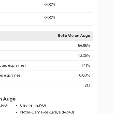
0,00%
0,00%
Belle Vie en Auge
56,95%
43,05%
otes exprimés)
1,41%
es exprimés)
0,00%
213
en Auge
340)
Cléville (14370)
Notre-Dame-de-Livaye (14340)