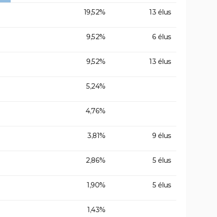
19,52%
13 élus
9,52%
6 élus
9,52%
13 élus
5,24%
4,76%
3,81%
9 élus
2,86%
5 élus
1,90%
5 élus
1,43%