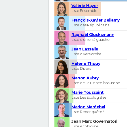
Valérie Hayer
Liste Ensemble
François-Xavier Bellamy
Liste des Républicains
Raphaël Glucksmann
Liste d'union à gauche
Jean Lassalle
Liste divers droite
Hélène Thouy
Liste Divers
Manon Aubry
Liste de La France insoumise
Marie Toussaint
Liste Les Ecologistes
Marion Maréchal
Liste Reconquête !
Jean Marc Governatori
Liste écologiste